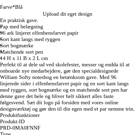
Farve
*
Blå
G
B
R
Upload dit eget design
r
l
ø
En praktisk gave.
å
å
d
Pap med belægning
96 ark linjeret elfenbensfarvet papir
Sort kant langs med ryggen
Sort bogmærke
Matchende sort pen
14 H x 11 B x 2 L cm
Perfekt til at dele ud ved skolefester, messer og endda til at
onboarde nye medarbejdere, gør den specialdesignede
William Softy notesbog en betænksom gave. Med 96
linjerede sider i elfenbensfarvet papir og en sort kant langs
med ryggen, sort bogmærke og en matchende sort pen har
denne gave det hele og bliver helt sikkert alles faste
følgesvend. Sæt dit logo på forsiden med vores online
designværktøj og gør den til din egen med et par nemme trin.
Produktfunktioner
Produkt-ID
PRD-0MA0FNNF
Type