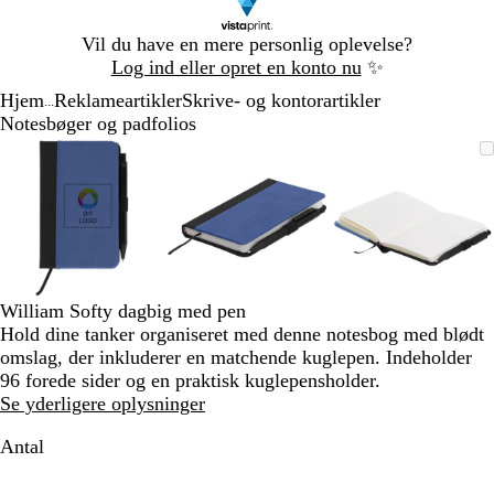
Slide
Vil du have en mere personlig oplevelse?
1
Log ind eller opret en konto nu
✨
af
Hjem
Reklameartikler
Skrive- og kontorartikler
1
...
Notesbøger og padfolios
Slide
Zoombart
Zoomet
Brug
Klik
Zoombart
Zoomet
Brug
Klik
Zoombart
Zoomet
Brug
Klik
1
billede
til
tasterne
for
billede
til
tasterne
for
billede
til
tasterne
for
af
minimum
plus
at
minimum
plus
at
minimum
plus
at
3
og
udvide
og
udvide
og
udvide
minus
minus
minus
til
til
til
at
at
at
zoome
zoome
zoome
William Softy dagbig med pen
og
og
og
Hold dine tanker organiseret med denne notesbog med blødt
piletasterne
piletasterne
piletastern
omslag, der inkluderer en matchende kuglepen. Indeholder
til
til
til
96 forede sider og en praktisk kuglepensholder.
at
at
at
Se yderligere oplysninger
panorere
panorere
panorere
Antal