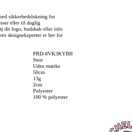
e
b
 med sikkerhedslukning for
l
ser eller til daglig
å
øj dit logo, budskab eller info
res designeksperter er her for
PRD-8VK3KYBII
Snor
Uden mærke
50cm
13g
2cm
Polyester
100 % polyester