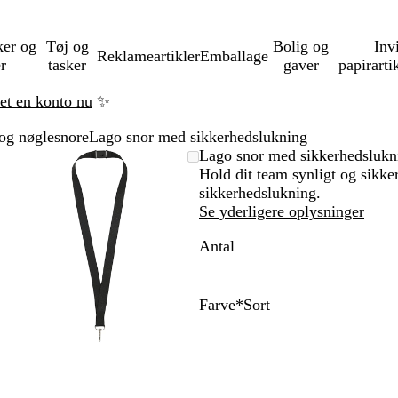
ker og
Tøj og
Bolig og
Inv
Reklameartikler
Emballage
er
tasker
gaver
papirarti
ret en konto nu
✨
 og nøglesnore
Lago snor med sikkerhedslukning
Zoombart
Zoomet
Brug
Klik
Lago snor med sikkerhedslukn
billede
til
tasterne
for
Hold dit team synligt og sikke
minimum
plus
at
sikkerhedslukning.
og
udvide
Se yderligere oplysninger
minus
Antal
til
at
zoome
og
Farve
*
Sort
piletasterne
S
H
R
M
til
o
v
ø
a
at
r
i
d
r
panorere
t
d
i
n