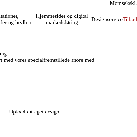
Moms
inkl.
ekskl.
itationer,
Hjemmesider og digital
Designservice
Tilbud
kler og bryllup
markedsføring
ing
rt med vores specialfremstillede snore med
Upload dit eget design