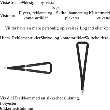
VistaCreate
99designs by Vista
Flyers, reklame og
Skilte, bannere og
Klistermær
Visitkort
kontorartikler
plakater
etikett
Slide
Vil du have en mere personlig oplevelse?
Log ind eller op
1
af
Hjem
Reklameartikler
Skrive- og kontorartikler
Skilteholdere
1
...
Slide
Zoombart
Zoomet
Brug
Klik
Zoombart
Zoomet
Brug
Klik
1
billede
til
tasterne
for
billede
til
tasterne
for
af
minimum
plus
at
minimum
plus
at
3
og
udvide
og
udvide
minus
minus
til
til
at
at
zoome
zoome
og
og
piletasterne
piletasterne
til
til
Vis dit ID sikkert med en sikkerhedslukning.
at
at
Polyester
panorere
panorere
Sikkerhedslukning