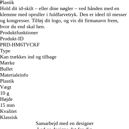
d
n
t
Plastik
e
Hold dit id-skilt – eller dine nøgler – ved hånden med en
m
klemme med opruller i fuldfarvetryk. Den er ideel til messer
s
og kongresser. Tilføj dit logo, og vis dit firmanavn frem,
i
hvor du end skal hen.
g
Produktfunktioner
t
Produkt-ID
i
PRD-HM6TVCKF
g
Type
b
Kan trækkes ind og tilbage
l
Mærke
å
Bullet
Materialeinfo
Plastik
Vægt
10 g
Højde
15 mm
Kvalitet
Klassisk
Samarbejd med en designer