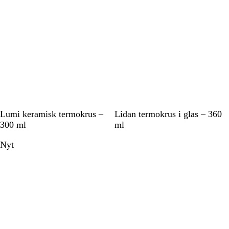
t
d
v
t
d
f
a
r
v
e
t
S
H
H
Lumi keramisk termokrus –
Lidan termokrus i glas – 360
o
v
v
300 ml
ml
r
i
i
Nyt
t
d
d