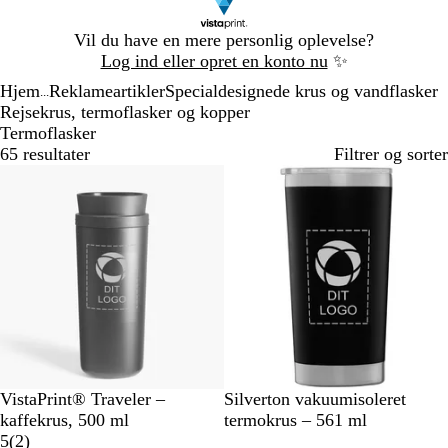
Slide
Vil du have en mere personlig oplevelse?
1
Log ind eller opret en konto nu
✨
af
Hjem
Reklameartikler
Specialdesignede krus og vandflasker
1
...
Rejsekrus, termoflasker og kopper
Termoflasker
65 resultater
Filtrer og sorter
Nyt
S
S
I
M
H
VistaPrint® Traveler –
Silverton vakuumisoleret
o
o
s
a
v
kaffekrus, 500 ml
termokrus – 561 ml
r
2
r
b
r
i
5
(
2
)