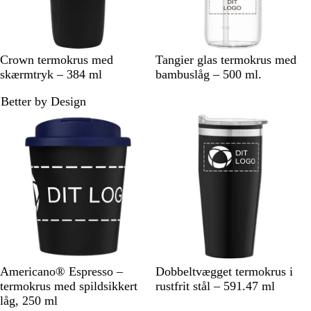
S
S
S
R
Crown termokrus med
Tangier glas termokrus med
o
t
a
y
skærmtryk – 384 ml
bambuslåg – 500 ml.
r
å
n
d
Better by Design
t
l
d
b
l
å
S
S
S
S
L
S
M
H
C
Americano® Espresso –
Dobbeltvægget termokrus i
o
o
o
o
i
o
a
v
h
termokrus med spildsikkert
rustfrit stål – 591.47 ml
r
r
r
r
m
r
r
i
r
låg, 250 ml