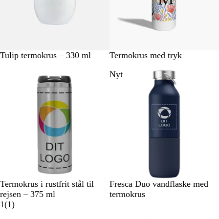
e
e
t
t
H
W
Tulip termokrus – 330 ml
Termokrus med tryk
v
h
Nyt
i
i
d
t
e
S
M
G
C
Termokrus i rustfrit stål til
Fresca Duo vandflaske med
ø
a
r
r
rejsen – 375 ml
termokrus
l
1
r
å
e
1
(
1
)
v
a
i
m