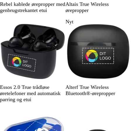
S
H
S
H
Rebel kablede ørepropper med
Altais True Wireless
o
v
o
v
genbrugstrekantet etui
ørepropper
r
i
r
i
Nyt
t
d
t
d
S
H
S
H
Essos 2.0 True trådløse
Alterf True Wireless
o
v
o
v
øretelefoner med automatisk
Bluetooth®-ørepropper
r
i
r
i
parring og etui
t
d
t
d