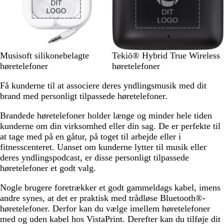
W
S
Musisoft silikonebelagte
Tekiō® Hybrid True Wireless
h
o
høretelefoner
høretelefoner
i
r
Få kunderne til at associere deres yndlingsmusik med dit
t
t
brand med personligt tilpassede høretelefoner.
e
Brandede høretelefoner holder længe og minder hele tiden
kunderne om din virksomhed eller din sag. De er perfekte til
at tage med på en gåtur, på toget til arbejde eller i
fitnesscenteret. Uanset om kunderne lytter til musik eller
deres yndlingspodcast, er disse personligt tilpassede
høretelefoner et godt valg.
Nogle brugere foretrækker et godt gammeldags kabel, imens
andre synes, at det er praktisk med trådløse Bluetooth®-
høretelefoner. Derfor kan du vælge imellem høretelefoner
med og uden kabel hos VistaPrint. Derefter kan du tilføje dit