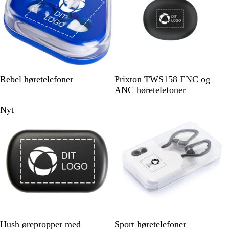
K
H
S
R
S
H
Rebel høretelefoner
Prixton TWS158 ENC og
o
v
o
ø
o
v
ANC høretelefoner
n
i
r
d
r
i
Nyt
Ikke på lager
g
d
t
t
d
e
b
l
å
S
S
Hush ørepropper med
Sport høretelefoner