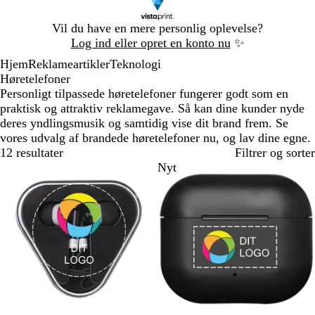
Slide
Vil du have en mere personlig oplevelse?
1
Log ind eller opret en konto nu
✨
af
Hjem
Reklameartikler
Teknologi
1
Høretelefoner
Personligt tilpassede høretelefoner fungerer godt som en
praktisk og attraktiv reklamegave. Så kan dine kunder nyde
deres yndlingsmusik og samtidig vise dit brand frem. Se
vores udvalg af brandede høretelefoner nu, og lav dine egne.
12 resultater
Filtrer og sorter
Bestseller
Nyt