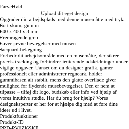
Farve
Hvid
H
Upload dit eget design
v
Opgrader din arbejdsplads med denne musemåtte med tryk.
i
Sort skum, gummi
d
800 x 400 x 3 mm
Fremragende greb
Giver jævne bevægelser med musen
Jacquard-belægning
Forbedr dit arbejdsområde med en musemåtte, der sikrer
præcis tracking og forhindrer irriterende udskridninger under
vigtige opgaver. Uanset om du designer grafik, gamer
professionelt eller administrerer regneark, holder
gummibasen alt stabilt, mens den glatte overflade giver
mulighed for flydende musebevægelser. Den er nem at
tilpasse – tilføj dit logo, budskab eller info ved hjælp af
vores intuitive studie. Har du brug for hjælp? Vores
designeksperter er her for at hjælpe dig med at føre dine
ideer ud i livet.
Produktfunktioner
Produkt-ID
PRD-RV0ZI6SKE