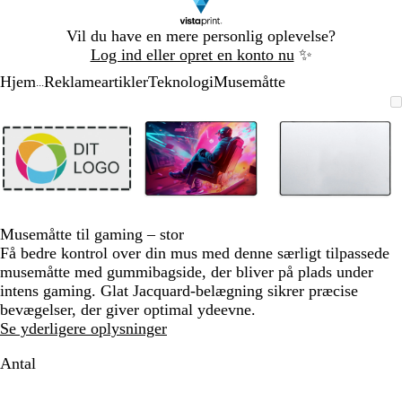
Slide
Vil du have en mere personlig oplevelse?
1
Log ind eller opret en konto nu
✨
af
Hjem
Reklameartikler
Teknologi
Musemåtte
1
...
Slide
Zoombart
Zoomet
Brug
Klik
Zoombart
Zoomet
Brug
Klik
Zoombart
Zoomet
Brug
Klik
1
billede
til
tasterne
for
billede
til
tasterne
for
billede
til
tasterne
for
af
minimum
plus
at
minimum
plus
at
minimum
plus
at
3
og
udvide
og
udvide
og
udvide
minus
minus
minus
til
til
til
at
at
at
zoome
zoome
zoome
Musemåtte til gaming – stor
og
og
og
Få bedre kontrol over din mus med denne særligt tilpassede
piletasterne
piletasterne
piletastern
musemåtte med gummibagside, der bliver på plads under
til
til
til
intens gaming. Glat Jacquard-belægning sikrer præcise
at
at
at
bevægelser, der giver optimal ydeevne.
panorere
panorere
panorere
Se yderligere oplysninger
Antal