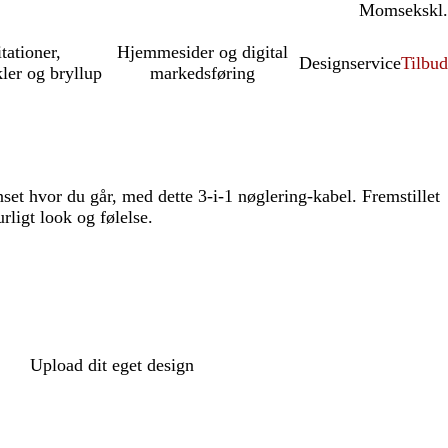
Moms
inkl.
ekskl.
itationer,
Hjemmesider og digital
Designservice
Tilbud
kler og bryllup
markedsføring
set hvor du går, med dette 3-i-1 nøglering-kabel. Fremstillet
rligt look og følelse.
Upload dit eget design