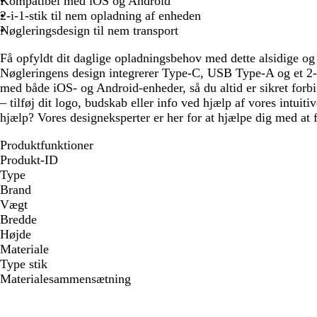
Kompatibel med iOS og Android
2-i-1-stik til nem opladning af enheden
Nøgleringsdesign til nem transport
Få opfyldt dit daglige opladningsbehov med dette alsidige og 
Nøgleringens design integrerer Type-C, USB Type-A og et 2-i
med både iOS- og Android-enheder, så du altid er sikret forbi
– tilføj dit logo, budskab eller info ved hjælp af vores intuiti
hjælp? Vores designeksperter er her for at hjælpe dig med at fø
Produktfunktioner
Produkt-ID
Type
Brand
Vægt
Bredde
Højde
Materiale
Type stik
Materialesammensætning