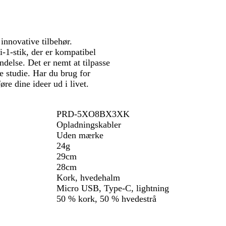
f
a
r
innovative tilbehør.
v
-1-stik, der er kompatibel
e
ndelse. Det er nemt at tilpasse
t
ve studie. Har du brug for
re dine ideer ud i livet.
PRD-5XO8BX3XK
Opladningskabler
Uden mærke
24g
29cm
28cm
Kork, hvedehalm
Micro USB, Type-C, lightning
50 % kork, 50 % hvedestrå