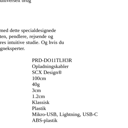
universelt brug
t
t
/
r
r
t
æ
æ
r
æ
, med dette specialdesignede
rten, pendlere, rejsende og
res intuitive studie. Og hvis du
igneksperter.
PRD-DO11TLH3R
Opladningskabler
SCX Design®
100cm
40g
3cm
1.2cm
Klassisk
Plastik
Mikro-USB, Lightning, USB-C
ABS-plastik