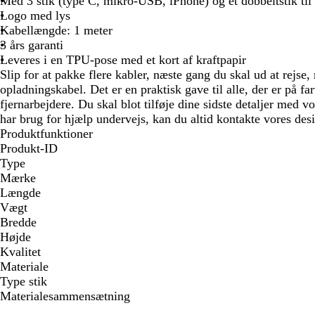
Med 3 stik (type C, mikro-USB, iPhone) og et dobbeltstik til 
Logo med lys
Kabellængde: 1 meter
3 års garanti
Leveres i en TPU-pose med et kort af kraftpapir
Slip for at pakke flere kabler, næste gang du skal ud at rejse
opladningskabel. Det er en praktisk gave til alle, der er på fa
fjernarbejdere. Du skal blot tilføje dine sidste detaljer med vo
har brug for hjælp undervejs, kan du altid kontakte vores des
Produktfunktioner
Produkt-ID
Type
Mærke
Længde
Vægt
Bredde
Højde
Kvalitet
Materiale
Type stik
Materialesammensætning