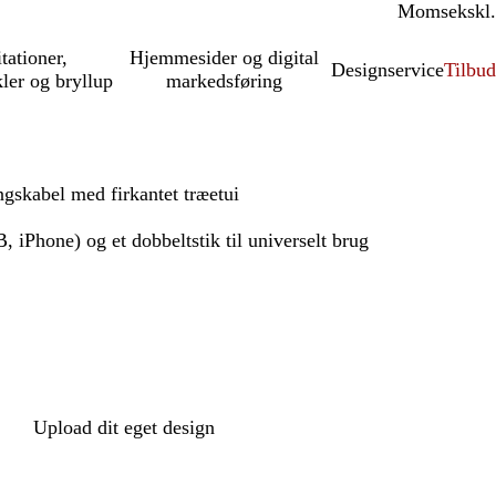
Moms
inkl.
ekskl.
itationer,
Hjemmesider og digital
Designservice
Tilbud
kler og bryllup
markedsføring
skabel med firkantet træetui
 iPhone) og et dobbeltstik til universelt brug
Upload dit eget design