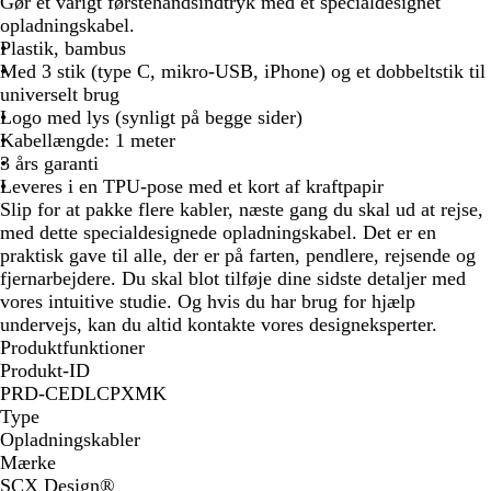
r
Gør et varigt førstehåndsindtryk med et specialdesignet
æ
opladningskabel.
Plastik, bambus
Med 3 stik (type C, mikro-USB, iPhone) og et dobbeltstik til
universelt brug
Logo med lys (synligt på begge sider)
Kabellængde: 1 meter
3 års garanti
Leveres i en TPU-pose med et kort af kraftpapir
Slip for at pakke flere kabler, næste gang du skal ud at rejse,
med dette specialdesignede opladningskabel. Det er en
praktisk gave til alle, der er på farten, pendlere, rejsende og
fjernarbejdere. Du skal blot tilføje dine sidste detaljer med
vores intuitive studie. Og hvis du har brug for hjælp
undervejs, kan du altid kontakte vores designeksperter.
Produktfunktioner
Produkt-ID
PRD-CEDLCPXMK
Type
Opladningskabler
Mærke
SCX Design®