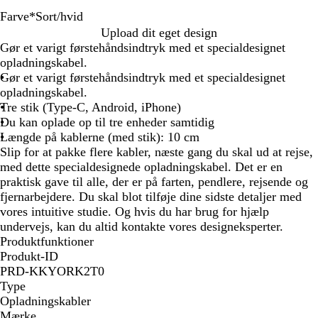
Farve
*
Sort/hvid
B
R
S
Upload dit eget design
l
ø
o
Gør et varigt førstehåndsindtryk med et specialdesignet
å
d
r
opladningskabel.
/
/
t
Gør et varigt førstehåndsindtryk med et specialdesignet
s
s
/
opladningskabel.
o
o
h
Tre stik (Type-C, Android, iPhone)
r
r
v
Du kan oplade op til tre enheder samtidig
t
t
i
Længde på kablerne (med stik): 10 cm
d
Slip for at pakke flere kabler, næste gang du skal ud at rejse,
med dette specialdesignede opladningskabel. Det er en
praktisk gave til alle, der er på farten, pendlere, rejsende og
fjernarbejdere. Du skal blot tilføje dine sidste detaljer med
vores intuitive studie. Og hvis du har brug for hjælp
undervejs, kan du altid kontakte vores designeksperter.
Produktfunktioner
Produkt-ID
PRD-KKYORK2T0
Type
Opladningskabler
Mærke