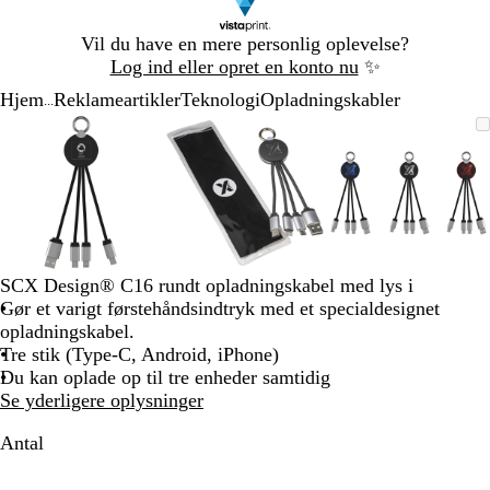
Slide
Vil du have en mere personlig oplevelse?
1
Log ind eller opret en konto nu
✨
af
Hjem
Reklameartikler
Teknologi
Opladningskabler
1
...
Slide
Zoombart
Zoomet
Brug
Klik
Zoombart
Zoomet
Brug
Klik
Zoombart
Zoomet
Brug
Klik
1
billede
til
tasterne
for
billede
til
tasterne
for
billede
til
tasterne
for
af
minimum
plus
at
minimum
plus
at
minimum
plus
at
3
og
udvide
og
udvide
og
udvide
minus
minus
minus
til
til
til
at
at
at
zoome
zoome
zoome
SCX Design® C16 rundt opladningskabel med lys i
og
og
og
Gør et varigt førstehåndsindtryk med et specialdesignet
piletasterne
piletasterne
piletastern
opladningskabel.
til
til
til
Tre stik (Type-C, Android, iPhone)
at
at
at
Du kan oplade op til tre enheder samtidig
panorere
panorere
panorere
Se yderligere oplysninger
Antal