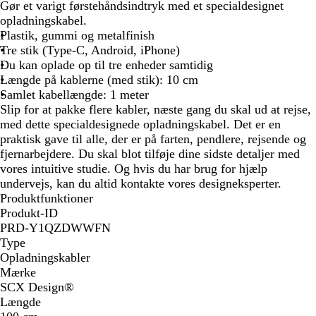
ø
l
o
Gør et varigt førstehåndsindtryk med et specialdesignet
d
å
r
opladningskabel.
/
/
t
Plastik, gummi og metalfinish
s
s
/
Tre stik (Type-C, Android, iPhone)
o
o
h
Du kan oplade op til tre enheder samtidig
r
r
v
Længde på kablerne (med stik): 10 cm
t
t
i
Samlet kabellængde: 1 meter
d
Slip for at pakke flere kabler, næste gang du skal ud at rejse,
med dette specialdesignede opladningskabel. Det er en
praktisk gave til alle, der er på farten, pendlere, rejsende og
fjernarbejdere. Du skal blot tilføje dine sidste detaljer med
vores intuitive studie. Og hvis du har brug for hjælp
undervejs, kan du altid kontakte vores designeksperter.
Produktfunktioner
Produkt-ID
PRD-Y1QZDWWFN
Type
Opladningskabler
Mærke
SCX Design®
Længde