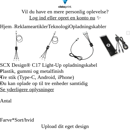
Slide
Vil du have en mere personlig oplevelse?
1
Log ind eller opret en konto nu
✨
af
Hjem
Reklameartikler
Teknologi
Opladningskabler
1
...
Slide
Zoombart
Zoomet
Brug
Klik
Zoombart
Zoomet
Brug
Klik
Zoombart
Zoomet
Brug
Klik
Zoomba
Zoomet
Brug
Klik
1
billede
til
tasterne
for
billede
til
tasterne
for
billede
til
tasterne
for
billede
til
tasterne
for
af
minimum
plus
at
minimum
plus
at
minimum
plus
at
minim
plus
at
4
og
udvide
og
udvide
og
udvide
og
udvide
minus
minus
minus
minus
til
til
til
til
SCX Design® C17 Light-Up opladningskabel
at
at
at
at
Plastik, gummi og metalfinish
zoome
zoome
zoome
zoome
Tre stik (Type-C, Android, iPhone)
og
og
og
og
Du kan oplade op til tre enheder samtidig
piletasterne
piletasterne
piletasterne
piletast
Se yderligere oplysninger
til
til
til
til
at
at
at
at
Antal
panorere
panorere
panorere
panorer
Farve
*
Sort/hvid
R
B
S
Upload dit eget design