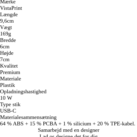
Mærke
VistaPrint
Længde
9,6cm
Vægt
169g
Bredde
6cm
Højde
7cm
Kvalitet
Premium
Materiale
Plastik
Opladningshastighed
10 W
Type stik
USB-C
Materialesammensætning
64 % ABS + 15 % PCBA + 1 % silicium + 20 % TPE-kabel.
Samarbejd med en designer
Lad os designe det for dig