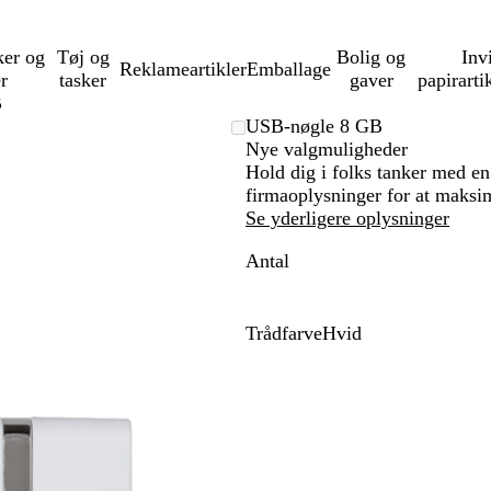
ker og
Tøj og
Bolig og
Inv
Reklameartikler
Emballage
er
tasker
gaver
papirarti
B
USB-nøgle 8 GB
Nye valgmuligheder
Hold dig i folks tanker med en 
firmaoplysninger for at maksi
Se yderligere oplysninger
Antal
Trådfarve
Hvid
H
v
i
d