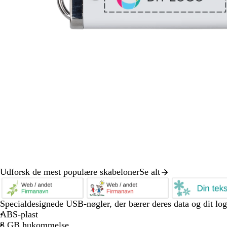
Udforsk de mest populære skabeloner
Se alt
Slide
1
af
s
s
t
Specialdesignede USB-nøgler, der bærer deres data og dit log
8
m
k
u
ABS-plast
a
o
r
8 GB hukommelse