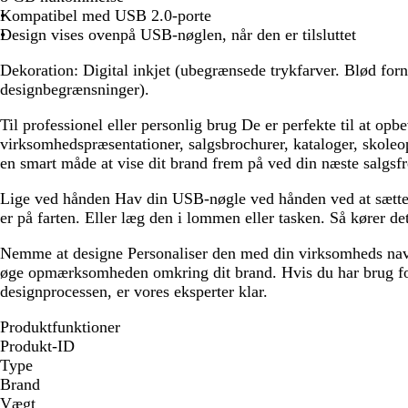
r
v
k
Kompatibel med USB 2.0-porte
a
g
i
Design vises ovenpå USB-nøglen, når den er tilsluttet
g
r
s
Dekoration:
Digital inkjet (ubegrænsede trykfarver. Blød fo
d
ø
designbegrænsninger).
g
n
r
Til professionel eller personlig brug
De er perfekte til at opb
ø
virksomhedspræsentationer, salgsbrochurer, kataloger, skole
n
en smart måde at vise dit brand frem på ved din næste salgs
Lige ved hånden
Hav din USB-nøgle ved hånden ved at sætte 
er på farten. Eller læg den i lommen eller tasken. Så kører det
Nemme at designe
Personaliser den med din virksomheds nav
øge opmærksomheden omkring dit brand. Hvis du har brug for
designprocessen, er vores eksperter klar.
Produktfunktioner
Produkt-ID
Type
Brand
Vægt