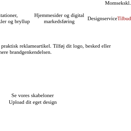
Moms
inkl.
ekskl.
itationer,
Hjemmesider og digital
Designservice
Tilbud
kler og bryllup
markedsføring
praktisk reklameartikel. Tilføj dit logo, besked eller
mere brandgenkendelsen.
Se vores skabeloner
Upload dit eget design