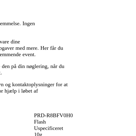
k
t
e
e
g
b
r
rnemmelse. Ingen
r
å
u
n
evare dine
opgaver med mere. Her får du
fremmende event.
den på din nøglering, når du
.
n og kontaktoplysninger for at
 hjælp i løbet af
PRD-R8BFV0H0
Flash
Uspecificeret
10g