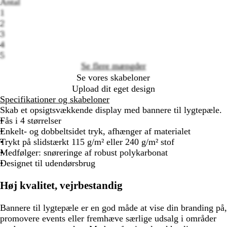
Antal
Loading
1
options
2
3
4
5
Se flere mængder
Se vores skabeloner
Upload dit eget design
Specifikationer og skabeloner
Skab et opsigtsvækkende display med bannere til lygtepæle.
Fås i 4 størrelser
Enkelt- og dobbeltsidet tryk, afhænger af materialet
Trykt på slidstærkt 115 g/m² eller 240 g/m² stof
Medfølger: snøreringe af robust polykarbonat
Designet til udendørsbrug
Høj kvalitet, vejrbestandig
Bannere til lygtepæle er en god måde at vise din branding på,
promovere events eller fremhæve særlige udsalg i områder