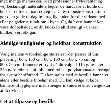
med mange mennesker. Med professionel trykkvalitet og
vejrbestandigt materiale arbejder de hårdt for at holde dit
budskab i fokus, uanset vejret. Deres robuste konstruktion
gør dem gode til daglig brug lige uden for din virksomhed
eller på gaderne rundt om i byen. Og da hvert banner kan
være dobbeltsidet, er dit budskab altid synligt - uanset
hvilken vej folk går..
Alsidige muligheder og holdbar konstruktion
Vælg mellem 4 forskellige størrelser, der passer til din
placering: 80 x 150 cm, 80 x 100 cm, 80 x 75 cm og
80 x 50 cm. Bannere er trykt på dit valg af 115 g/m² eller
240 g/m² robust stof, alle med robust polykarbonatsnøreringe
for ekstra hårdførhed. Du kan nøjes med at bestille banneret
alene eller bestille tilbehør med. Du kan vælge at købe
bannere til lygtepæle med stænger inkluderet eller vælge kun
at få trykket.
Let at tilpasse og bestille