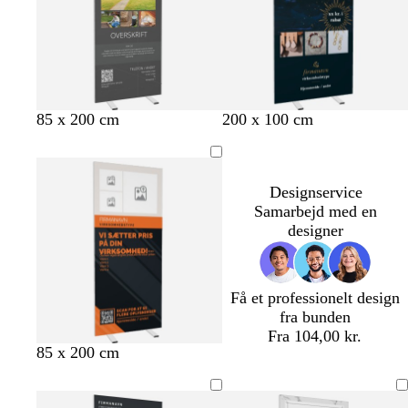
n
l
d
l
l
å
g
e
å
r
t
ø
n
m
s
m
o
85 x 200 cm
200 x 100 cm
ø
o
ø
l
r
r
r
i
k
t
k
v
Designservice
e
e
e
Samarbejd med en
g
b
n
designer
r
l
g
å
å
r
ø
n
Få et professionelt design
fra bunden
Fra 104,00 kr.
s
s
s
s
s
85 x 200 cm
o
o
o
o
o
r
r
r
r
r