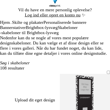
Slide
Vil du have en mere personlig oplevelse?
1
Log ind eller opret en konto nu
✨
af
Hjem
Skilte og plakater
Personaliserede bannere
1
...
Bannerstativer
Brightbox-lysvæg
Skabeloner
-skabeloner til Brightbox-lysvæg
Nedenfor kan du se nogle af vores mest populære
designskabeloner. Du kan vælge et af disse design eller se
flere i vores galleri. Når du har fundet noget, du kan lide,
kan du tilføre dine egne detaljer i vores online designstudie.
Søg i skabeloner
108 resultater
Filtre
Upload dit eget design