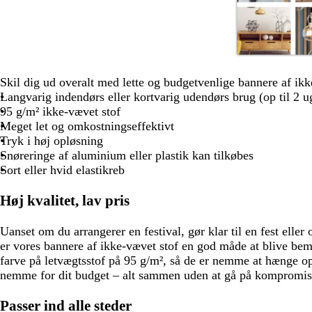
n
h
h
s
s
c
v
v
o
ø
r
Skil dig ud overalt med lette og budgetvenlige bannere af ikk
i
i
r
g
e
Langvarig indendørs eller kortvarig udendørs brug (op til 2 u
d
d
t
r
m
95 g/m² ikke-vævet stof
ø
e
Meget let og omkostningseffektivt
n
Tryk i høj opløsning
Snøreringe af aluminium eller plastik kan tilkøbes
Sort eller hvid elastikreb
Høj kvalitet, lav pris
Uanset om du arrangerer en festival, gør klar til en fest eller 
er vores bannere af ikke-vævet stof en god måde at blive bemæ
farve på letvægtsstof på 95 g/m², så de er nemme at hænge
nemme for dit budget – alt sammen uden at gå på kompromis
Passer ind alle steder