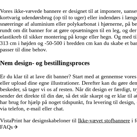
Vores ikke-vævede bannere er designet til at imponere, uanse
kortvarig udendørsbrug (op til to uger) eller indendørs i længe
snøreringe af aluminium eller polykarbonat i hjørnerne, på be
rundt om dit banner for at gøre opsætningen til en leg, og der 
elastikreb til sikker montering på kroge eller hegn. Og med t
313 cm i højden og -50-500 i bredden cm kan du skabe et bann
passer til dine behov.
Nem design- og bestillingsproces
Er du klar til at lave dit banner? Start med at gennemse vores
eller upload dine egne illustrationer. Derefter kan du gøre den
beskeder, så tager vi os af resten. Når dit design er færdigt, 
sender det direkte til din dør, så det står skarpt og er klar til
har brug for hjælp på noget tidspunkt, fra levering til design, 
via telefon, e-mail eller chat.
VistaPrint har designskabeloner til
Ikke-vævet stofbannere
i f
FAQs