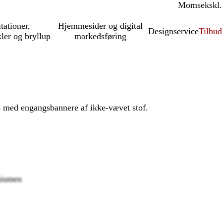
Moms
inkl.
ekskl.
itationer,
Hjemmesider og digital
Designservice
Tilbud
kler og bryllup
markedsføring
med engangsbannere af ikke-vævet stof.
nismen
Loading
options