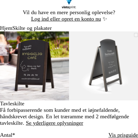
Slide
Vil du have en mere personlig oplevelse?
1
Log ind eller opret en konto nu
✨
af
Hjem
Skilte og plakater
1
Slide
Zoombart
Zoomet
Brug
Klik
Zoombart
Zoomet
Brug
Klik
1
billede
til
tasterne
for
billede
til
tasterne
for
af
minimum
plus
at
minimum
plus
at
2
og
udvide
og
udvide
minus
minus
til
til
at
at
zoome
zoome
og
og
piletasterne
piletasterne
til
til
Tavleskilte
at
at
Få forbipasserende som kunder med et iøjnefaldende,
panorere
panorere
håndskrevet design. En let træramme med 2 medfølgende
tavleskilte.
Se yderligere oplysninger
Antal
*
Vis prisguide