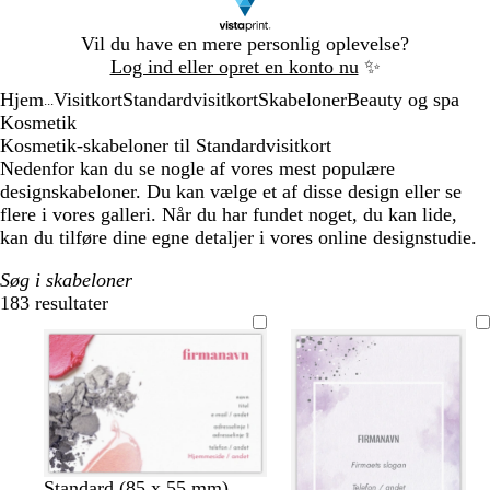
Slide
Vil du have en mere personlig oplevelse?
1
Log ind eller opret en konto nu
✨
af
Hjem
Visitkort
Standardvisitkort
Skabeloner
Beauty og spa
1
...
Kosmetik
Kosmetik-skabeloner til Standardvisitkort
Nedenfor kan du se nogle af vores mest populære
designskabeloner. Du kan vælge et af disse design eller se
flere i vores galleri. Når du har fundet noget, du kan lide,
kan du tilføre dine egne detaljer i vores online designstudie.
Søg i skabeloner
183 resultater
Filtre
h
h
h
h
Standard (85 x 55 mm)