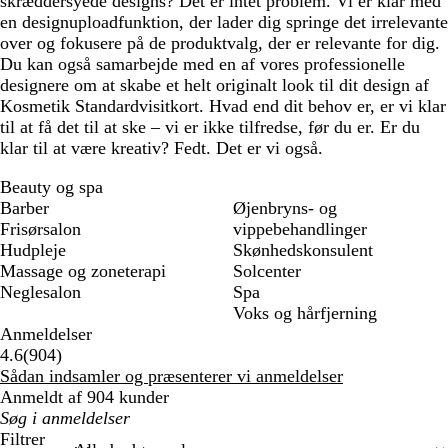
skræddersyede designs? Det er intet problem. Vi er klar med
en designuploadfunktion, der lader dig springe det irrelevante
over og fokusere på de produktvalg, der er relevante for dig.
Du kan også samarbejde med en af vores professionelle
designere om at skabe et helt originalt look til dit design af
Kosmetik Standardvisitkort. Hvad end dit behov er, er vi klar
til at få det til at ske – vi er ikke tilfredse, før du er. Er du
klar til at være kreativ? Fedt. Det er vi også.
Beauty og spa
Barber
Øjenbryns- og
Frisørsalon
vippebehandlinger
Hudpleje
Skønhedskonsulent
Massage og zoneterapi
Solcenter
Neglesalon
Spa
Voks og hårfjerning
Anmeldelser
904
4.6
(
904
)
anmeldelser
Sådan indsamler og præsenterer vi anmeldelser
Anmeldt af 904 kunder
Min
søgetekst
Filtrer