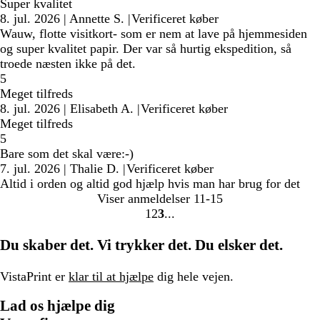
Super kvalitet
8. jul. 2026
|
Annette S.
|
Verificeret køber
Wauw, flotte visitkort- som er nem at lave på hjemmesiden
og super kvalitet papir. Der var så hurtig ekspedition, så
troede næsten ikke på det.
5
Meget tilfreds
8. jul. 2026
|
Elisabeth A.
|
Verificeret køber
Meget tilfreds
5
Bare som det skal være:-)
7. jul. 2026
|
Thalie D.
|
Verificeret køber
Altid i orden og altid god hjælp hvis man har brug for det
Viser anmeldelser
11-15
1
2
3
Gå
Gå
Gå
til
til
til
Du skaber det. Vi trykker det. Du elsker det.
side
side
side
VistaPrint er
klar til at hjælpe
dig hele vejen.
Lad os hjælpe dig