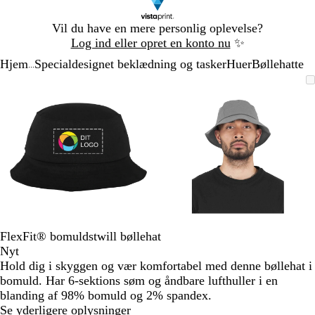
Slide
Vil du have en mere personlig oplevelse?
1
Log ind eller opret en konto nu
✨
af
Hjem
Specialdesignet beklædning og tasker
Huer
Bøllehatte
1
...
Slide
Zoombart
Zoomet
Brug
Klik
Zoombart
Zoomet
Brug
Klik
1
billede
til
tasterne
for
billede
til
tasterne
for
af
minimum
plus
at
minimum
plus
at
2
og
udvide
og
udvide
minus
minus
til
til
at
at
zoome
zoome
og
og
piletasterne
piletasterne
til
til
FlexFit® bomuldstwill bøllehat
at
at
Nyt
panorere
panorere
Hold dig i skyggen og vær komfortabel med denne bøllehat i
bomuld. Har 6-sektions søm og åndbare lufthuller i en
blanding af 98% bomuld og 2% spandex.
Se yderligere oplysninger