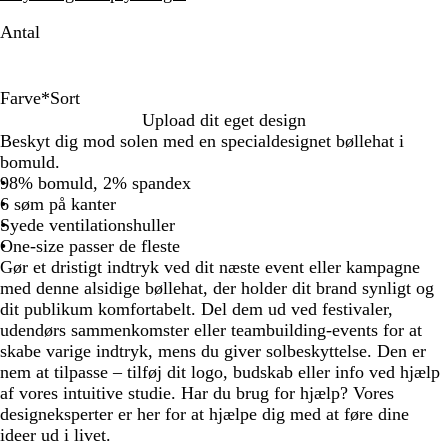
Antal
Farve
*
Sort
S
O
H
M
L
K
G
R
S
A
G
K
Upload dit eget design
o
r
v
a
y
a
r
ø
y
i
r
r
Beskyt dig mod solen med en specialdesignet bøllehat i
r
a
i
r
s
k
å
d
r
r
ø
y
bomuld.
t
n
d
i
e
i
e
b
n
d
98% bomuld, 2% spandex
g
n
r
n
l
g
r
6 søm på kanter
e
e
ø
å
l
e
Syede ventilationshuller
b
d
ø
t
One-size passer de fleste
l
d
k
Gør et dristigt indtryk ved dit næste event eller kampagne
å
o
med denne alsidige bøllehat, der holder dit brand synligt og
r
dit publikum komfortabelt. Del dem ud ved festivaler,
a
udendørs sammenkomster eller teambuilding-events for at
l
skabe varige indtryk, mens du giver solbeskyttelse. Den er
nem at tilpasse – tilføj dit logo, budskab eller info ved hjælp
af vores intuitive studie. Har du brug for hjælp? Vores
designeksperter er her for at hjælpe dig med at føre dine
ideer ud i livet.