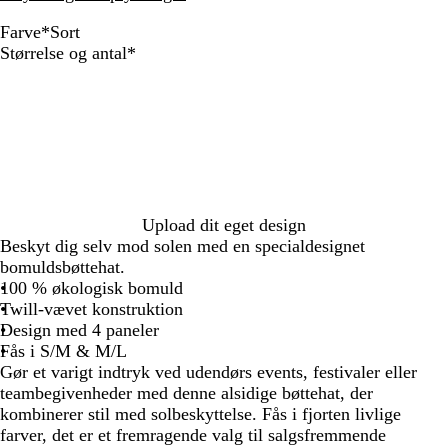
Farve
*
Sort
H
R
S
S
S
G
S
B
M
K
S
F
M
S
Skal
Størrelse og antal
*
v
ø
t
t
a
u
t
o
i
o
t
l
a
o
udfyldes
i
d
ø
ø
n
l
ø
r
l
k
ø
a
r
r
d
v
v
d
v
d
i
s
v
s
i
t
e
e
e
e
t
g
e
k
n
t
t
t
a
æ
r
t
e
e
l
g
p
u
r
å
i
g
b
i
u
e
x
c
n
r
l
l
l
b
a
d
ø
å
Upload dit eget design
l
e
m
i
n
Beskyt dig selv mod solen med en specialdesignet
a
r
o
g
bomuldsbøttehat.
m
u
o
100 % økologisk bomuld
y
f
Twill-vævet konstruktion
n
l
Design med 4 paneler
t
a
Fås i S/M & M/L
e
g
Gør et varigt indtryk ved udendørs events, festivaler eller
e
teambegivenheder med denne alsidige bøttehat, der
kombinerer stil med solbeskyttelse. Fås i fjorten livlige
farver, det er et fremragende valg til salgsfremmende