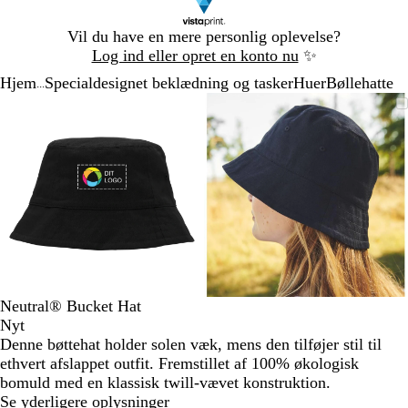
Slide
Vil du have en mere personlig oplevelse?
1
Log ind eller opret en konto nu
✨
af
Hjem
Specialdesignet beklædning og tasker
Huer
Bøllehatte
1
...
Slide
Zoombart
Zoomet
Brug
Klik
Zoombart
Zoomet
Brug
Klik
1
billede
til
tasterne
for
billede
til
tasterne
for
af
minimum
plus
at
minimum
plus
at
2
og
udvide
og
udvide
minus
minus
til
til
at
at
zoome
zoome
og
og
piletasterne
piletasterne
til
til
Neutral® Bucket Hat
at
at
Nyt
panorere
panorere
Denne bøttehat holder solen væk, mens den tilføjer stil til
ethvert afslappet outfit. Fremstillet af 100% økologisk
bomuld med en klassisk twill-vævet konstruktion.
Se yderligere oplysninger