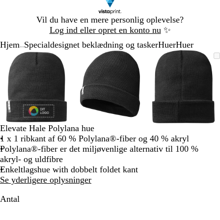
Slide
Vil du have en mere personlig oplevelse?
1
Log ind eller opret en konto nu
✨
af
Hjem
Specialdesignet beklædning og tasker
Huer
Huer
1
...
Slide
Zoombart
Zoomet
Brug
Klik
Zoombart
Zoomet
Brug
Klik
Zoombart
Zoomet
Brug
Klik
1
billede
til
tasterne
for
billede
til
tasterne
for
billede
til
tasterne
for
af
minimum
plus
at
minimum
plus
at
minimum
plus
at
3
og
udvide
og
udvide
og
udvide
minus
minus
minus
til
til
til
at
at
at
zoome
zoome
zoome
Elevate Hale Polylana hue
og
og
og
1 x 1 ribkant af 60 % Polylana®-fiber og 40 % akryl
piletasterne
piletasterne
piletastern
Polylana®-fiber er det miljøvenlige alternativ til 100 %
til
til
til
akryl- og uldfibre
at
at
at
Enkeltlagshue with dobbelt foldet kant
panorere
panorere
panorere
Se yderligere oplysninger
Antal