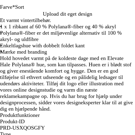
Farve
*
Sort
M
S
S
Upload dit eget design
a
t
o
Et varmt vintertilbehør.
r
o
r
1 x 1 ribkant af 60 % Polylana®-fiber og 40 % akryl
i
r
t
Polylana®-fiber er det miljøvenlige alternativ til 100 %
n
m
akryl- og uldfibre
e
g
Enkeltlagshue with dobbelt foldet kant
b
r
Mærke med branding
l
å
Hold hovedet varmt på de koldeste dage med en Elevate
å
Hale Polylana® hue, som kan tilpasses. Huen er i blødt stof
og giver enestående komfort og hygge. Den er en god
tilføjelse til ethvert udseende og en pålidelig ledsager til
udendørs aktiviteter. Tilføj dit logo eller illustration med
vores online designstudie og varm din næste
reklamekampagne op. Hvis du har brug for hjælp under
designprocessen, sidder vores designeksperter klar til at give
dig en hjælpende hånd.
Produktfunktioner
Produkt-ID
PRD-USXQOSGFY
Type