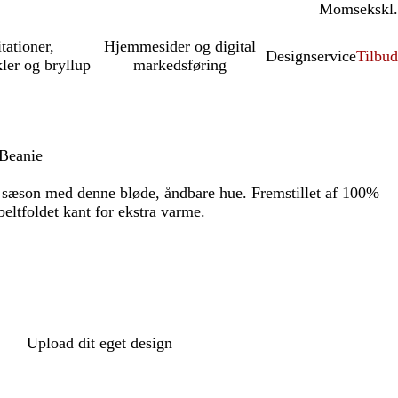
Moms
inkl.
ekskl.
itationer,
Hjemmesider og digital
Designservice
Tilbud
kler og bryllup
markedsføring
Beanie
 sæson med denne bløde, åndbare hue. Fremstillet af 100%
ltfoldet kant for ekstra varme.
Upload dit eget design