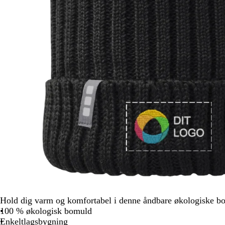
Hold dig varm og komfortabel i denne åndbare økologiske b
100 % økologisk bomuld
Enkeltlagsbygning