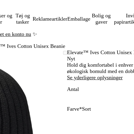
ker og
Tøj og
Bolig og
Inv
Reklameartikler
Emballage
er
tasker
gaver
papirarti
ret en konto nu
✨
e™ Ives Cotton Unisex Beanie
Elevate™ Ives Cotton Unisex 
Nyt
Hold dig komfortabel i enhver
økologisk bomuld med en dobbe
Se yderligere oplysninger
Antal
Farve
*
Sort
S
M
S
o
a
t
r
r
o
t
i
r