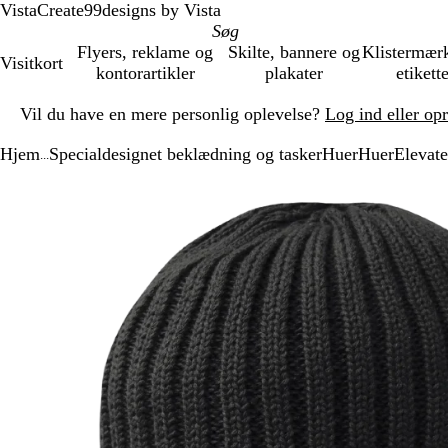
VistaCreate
99designs by Vista
Flyers, reklame og
Skilte, bannere og
Klistermær
Visitkort
kontorartikler
plakater
etikett
Slide
Vil du have en mere personlig oplevelse?
Log ind eller op
1
af
Hjem
Specialdesignet beklædning og tasker
Huer
Huer
Elevat
1
...
Slide
Zoombart
Zoomet
Brug
Klik
1
billede
til
tasterne
for
af
minimum
plus
at
1
og
udvide
minus
til
at
zoome
og
piletasterne
til
at
panorere