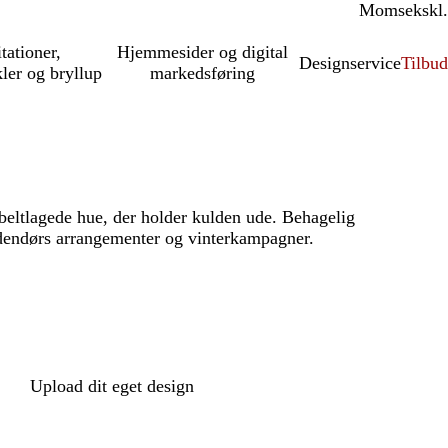
Moms
inkl.
ekskl.
itationer,
Hjemmesider og digital
Designservice
Tilbud
kler og bryllup
markedsføring
ltlagede hue, der holder kulden ude. Behagelig
dendørs arrangementer og vinterkampagner.
Upload dit eget design