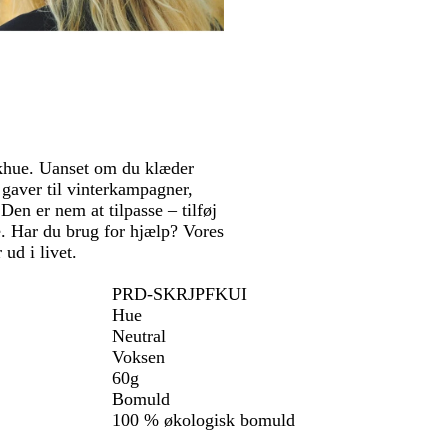
n
k
e
e
e
e
a
l
b
g
u
e
l
r
x
r
å
ø
e
n
t
ikhue. Uanset om du klæder
 gaver til vinterkampagner,
en er nem at tilpasse – tilføj
ie. Har du brug for hjælp? Vores
ud i livet.
PRD-SKRJPFKUI
Hue
Neutral
Voksen
60g
Bomuld
100 % økologisk bomuld