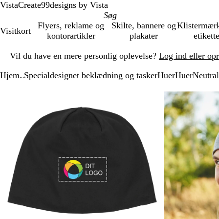
VistaCreate
99designs by Vista
Flyers, reklame og
Skilte, bannere og
Klistermær
Visitkort
kontorartikler
plakater
etikett
Slide
Vil du have en mere personlig oplevelse?
Log ind eller op
1
af
Hjem
Specialdesignet beklædning og tasker
Huer
Huer
Neutra
1
...
Slide
Zoombart
Zoomet
Brug
Klik
1
billede
til
tasterne
for
af
minimum
plus
at
2
og
udvide
minus
til
at
zoome
og
piletasterne
til
at
panorere