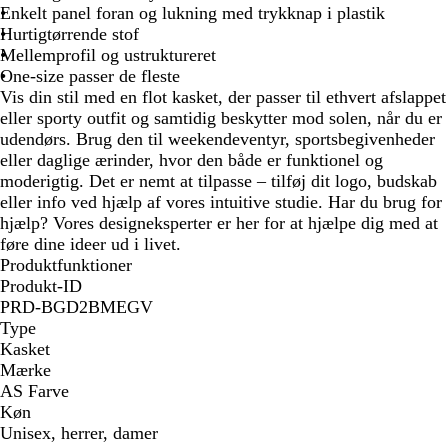
m
a
E
d
n
p
g
s
m
L
a
u
l
g
l
n
n
Enkelt panel foran og lukning med trykknap i plastik
r
R
é
e
i
r
e
Y
r
s
i
u
e
t
e
Hurtigtørrende stof
v
b
g
ø
P
v
n
l
e
Mellemprofil og ustruktureret
e
l
n
n
T
e
a
r
One-size passer de fleste
t
å
o
U
t
b
h
Vis din stil med en flot kasket, der passer til ethvert afslappet
n
S
l
a
eller sporty outfit og samtidig beskytter mod solen, når du er
f
å
v
udendørs. Brug den til weekendeventyr, sportsbegivenheder
a
e
eller daglige ærinder, hvor den både er funktionel og
r
t
moderigtig. Det er nemt at tilpasse – tilføj dit logo, budskab
v
eller info ved hjælp af vores intuitive studie. Har du brug for
e
hjælp? Vores designeksperter er her for at hjælpe dig med at
t
føre dine ideer ud i livet.
Produktfunktioner
Produkt-ID
PRD-BGD2BMEGV
Type
Kasket
Mærke
AS Farve
Køn
Unisex, herrer, damer