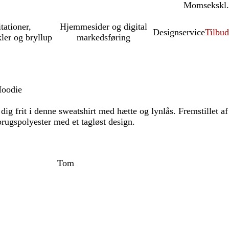
Moms
inkl.
ekskl.
itationer,
Hjemmesider og digital
Designservice
Tilbud
kler og bryllup
markedsføring
oodie
ig frit i denne sweatshirt med hætte og lynlås. Fremstillet af
rugspolyester med et tagløst design.
Tom