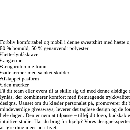
Forbliv komfortabel og mobil i denne sweatshirt med hætte o
50 % bomuld, 50 % genanvendt polyester
Hætte-lynlåskrave
Langærmet
Kængurulomme foran
Isatte ærmer med sænket skulder
Afslappet pasform
Uden mærker
Få dit team eller event til at skille sig ud med denne alsidig
lynlås, der kombinerer komfort med fremragende trykkvalitet t
designs. Uanset om du klæder personalet på, promoverer dit b
mindeværdige giveaways, leverer det tagløse design og de 
hele dagen. Den er nem at tilpasse – tilføj dit logo, budskab e
intuitive studie. Har du brug for hjælp? Vores designeksperter
at føre dine ideer ud i livet.