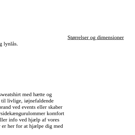
e
n
e
e
b
e
l
g
l
b
e
r
å
l
r
å
å
e
t
Størrelser og dimensioner
g lynlås.
e sweatshirt med hætte og
il livlige, iøjnefaldende
rand ved events eller skaber
forsidekængurulommer komfort
ller info ved hjælp af vores
 er her for at hjælpe dig med