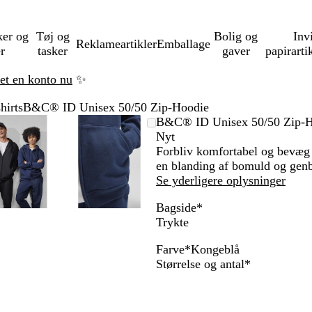
ker og
Tøj og
Bolig og
Inv
Reklameartikler
Emballage
er
tasker
gaver
papirarti
ret en konto nu
✨
hirts
B&C® ID Unisex 50/50 Zip-Hoodie
Zoombart
Zoomet
Brug
Klik
Zoombart
Zoomet
Brug
Klik
B&C® ID Unisex 50/50 Zip-H
billede
til
tasterne
for
billede
til
tasterne
for
Nyt
minimum
plus
at
minimum
plus
at
Forbliv komfortabel og bevæg d
og
udvide
og
udvide
en blanding af bomuld og genb
minus
minus
Se yderligere oplysninger
til
til
Bagside
*
at
at
Trykte
zoome
zoome
og
og
Farve
*
Kongeblå
piletasterne
piletasterne
K
S
M
G
M
Skal
Størrelse og antal
*
til
til
o
o
a
r
ø
udfyldes
at
at
n
r
r
å
r
panorere
panorere
g
t
i
m
k