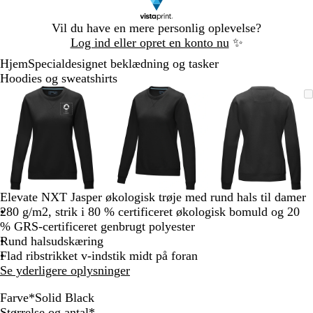
Slide
Vil du have en mere personlig oplevelse?
1
Log ind eller opret en konto nu
✨
af
Hjem
Specialdesignet beklædning og tasker
1
Hoodies og sweatshirts
Slide
Zoombart
Zoomet
Brug
Klik
Zoombart
Zoomet
Brug
Klik
Zoombart
Zoomet
Brug
Klik
1
billede
til
tasterne
for
billede
til
tasterne
for
billede
til
tasterne
for
af
minimum
plus
at
minimum
plus
at
minimum
plus
at
3
og
udvide
og
udvide
og
udvide
minus
minus
minus
til
til
til
at
at
at
zoome
zoome
zoome
Elevate NXT Jasper økologisk trøje med rund hals til damer
og
og
og
280 g/m2, strik i 80 % certificeret økologisk bomuld og 20
piletasterne
piletasterne
piletastern
% GRS-certificeret genbrugt polyester
til
til
til
Rund halsudskæring
at
at
at
Flad ribstrikket v-indstik midt på foran
panorere
panorere
panorere
Se yderligere oplysninger
Farve
*
Solid Black
W
R
N
S
S
Skal
Størrelse og antal
*