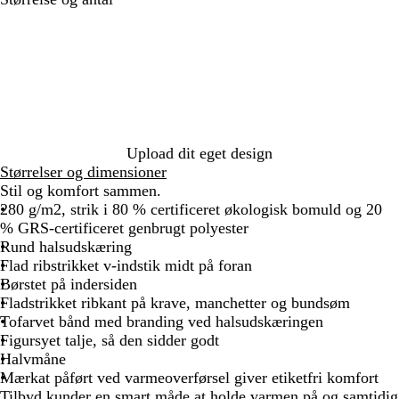
h
e
a
t
o
udfyldes
i
d
v
o
l
t
y
r
i
e
m
d
G
B
r
l
e
a
y
c
Upload dit eget design
k
Størrelser og dimensioner
Stil og komfort sammen.
280 g/m2, strik i 80 % certificeret økologisk bomuld og 20
% GRS-certificeret genbrugt polyester
Rund halsudskæring
Flad ribstrikket v-indstik midt på foran
Børstet på indersiden
Fladstrikket ribkant på krave, manchetter og bundsøm
Tofarvet bånd med branding ved halsudskæringen
Figursyet talje, så den sidder godt
Halvmåne
Mærkat påført ved varmeoverførsel giver etiketfri komfort
Tilbyd kunder en smart måde at holde varmen på og samtidig