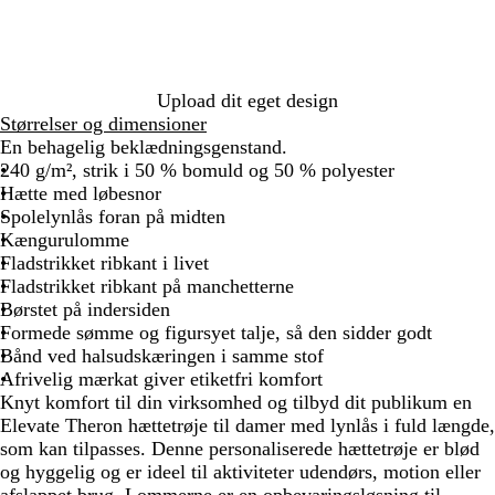
g
n
m
e
e
g
b
r
l
å
å
Upload dit eget design
Størrelser og dimensioner
En behagelig beklædningsgenstand.
240 g/m², strik i 50 % bomuld og 50 % polyester
Hætte med løbesnor
Spolelynlås foran på midten
Kængurulomme
Fladstrikket ribkant i livet
Fladstrikket ribkant på manchetterne
Børstet på indersiden
Formede sømme og figursyet talje, så den sidder godt
Bånd ved halsudskæringen i samme stof
Afrivelig mærkat giver etiketfri komfort
Knyt komfort til din virksomhed og tilbyd dit publikum en
Elevate Theron hættetrøje til damer med lynlås i fuld længde,
som kan tilpasses. Denne personaliserede hættetrøje er blød
og hyggelig og er ideel til aktiviteter udendørs, motion eller
afslappet brug. Lommerne er en opbevaringsløsning til