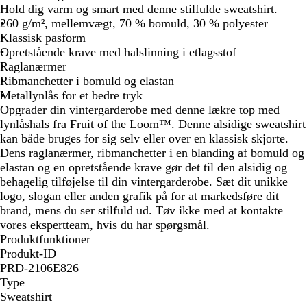
Hold dig varm og smart med denne stilfulde sweatshirt.
260 g/m², mellemvægt, 70 % bomuld, 30 % polyester
Klassisk pasform
Opretstående krave med halslinning i etlagsstof
Raglanærmer
Ribmanchetter i bomuld og elastan
Metallynlås for et bedre tryk
Opgrader din vintergarderobe med denne lækre top med
lynlåshals fra Fruit of the Loom™. Denne alsidige sweatshirt
kan både bruges for sig selv eller over en klassisk skjorte.
Dens raglanærmer, ribmanchetter i en blanding af bomuld og
elastan og en opretstående krave gør det til den alsidig og
behagelig tilføjelse til din vintergarderobe. Sæt dit unikke
logo, slogan eller anden grafik på for at markedsføre dit
brand, mens du ser stilfuld ud. Tøv ikke med at kontakte
vores ekspertteam, hvis du har spørgsmål.
Produktfunktioner
Produkt-ID
PRD-2106E826
Type
Sweatshirt