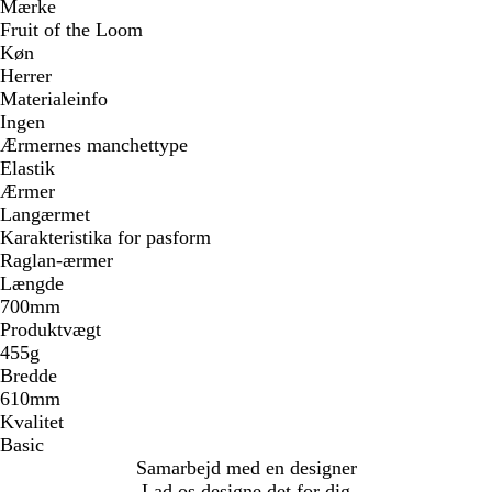
Mærke
Fruit of the Loom
Køn
Herrer
Materialeinfo
Ingen
Ærmernes manchettype
Elastik
Ærmer
Langærmet
Karakteristika for pasform
Raglan-ærmer
Længde
700mm
Produktvægt
455g
Bredde
610mm
Kvalitet
Basic
Samarbejd med en designer
Lad os designe det for dig