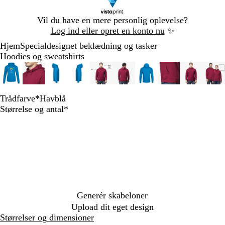
Slide
Vil du have en mere personlig oplevelse?
1
Log ind eller opret en konto nu
✨
af
Hjem
Specialdesignet beklædning og tasker
1
Hoodies og sweatshirts
Slide
Zoombart
Zoomet
Brug
Klik
Zoombart
Zoomet
Brug
Klik
Zoombart
Zoomet
Brug
Klik
Zoombart
Zoomet
Brug
Klik
Zoombart
Zoomet
Brug
Klik
Zoombart
Zoomet
Brug
Klik
Zoombart
Zoomet
Brug
Klik
Zoombart
Zoomet
Brug
Klik
Zoombar
Zoomet
Brug
Klik
Zo
Zo
Br
Kl
1
billede
til
tasterne
for
billede
til
tasterne
for
billede
til
tasterne
for
billede
til
tasterne
for
billede
til
tasterne
for
billede
til
tasterne
for
billede
til
tasterne
for
billede
til
tasterne
for
billede
til
tasterne
for
bil
til
tas
for
af
minimum
plus
at
minimum
plus
at
minimum
plus
at
minimum
plus
at
minimum
plus
at
minimum
plus
at
minimum
plus
at
minimum
plus
at
minimu
plus
at
mi
plu
at
10
og
udvide
og
udvide
og
udvide
og
udvide
og
udvide
og
udvide
og
udvide
og
udvide
og
udvide
og
ud
Trådfarve
*
Havblå
H
H
R
F
M
S
S
Skal
minus
minus
minus
minus
minus
minus
minus
minus
minus
mi
Størrelse og antal
*
v
a
ø
r
a
o
t
udfyldes
til
til
til
til
til
til
til
til
til
til
i
v
d
i
r
r
å
at
at
at
at
at
at
at
at
at
at
d
b
s
i
t
l
zoome
zoome
zoome
zoome
zoome
zoome
zoome
zoome
zoome
zo
l
k
n
g
og
og
og
og
og
og
og
og
og
og
å
g
e
r
piletasterne
piletasterne
piletasterne
piletasterne
piletasterne
piletasterne
piletasterne
piletasterne
piletaste
pil
r
b
å
til
til
til
til
til
til
til
til
til
til
ø
l
at
at
at
at
at
at
at
at
at
at
n
å
panorere
panorere
panorere
panorere
panorere
panorere
panorere
panorere
panorere
pan
Generér skabeloner
Upload dit eget design
Størrelser og dimensioner