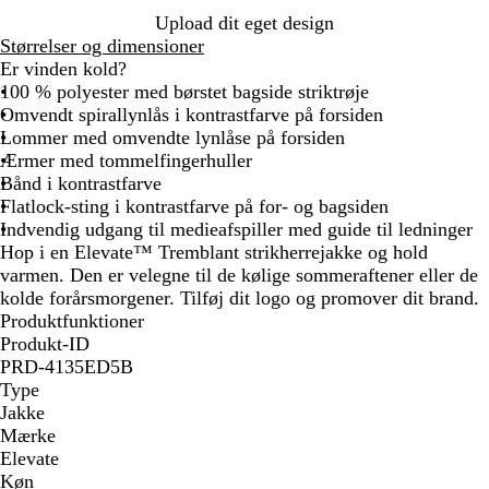
å
e
g
Upload dit eget design
t
f
Størrelser og dimensioner
a
Er vinden kold?
r
100 % polyester med børstet bagside striktrøje
v
Omvendt spirallynlås i kontrastfarve på forsiden
e
Lommer med omvendte lynlåse på forsiden
t
Ærmer med tommelfingerhuller
Bånd i kontrastfarve
Flatlock-sting i kontrastfarve på for- og bagsiden
Indvendig udgang til medieafspiller med guide til ledninger
Hop i en Elevate™ Tremblant strikherrejakke og hold
varmen. Den er velegne til de kølige sommeraftener eller de
kolde forårsmorgener. Tilføj dit logo og promover dit brand.
Produktfunktioner
Produkt-ID
PRD-4135ED5B
Type
Jakke
Mærke
Elevate
Køn