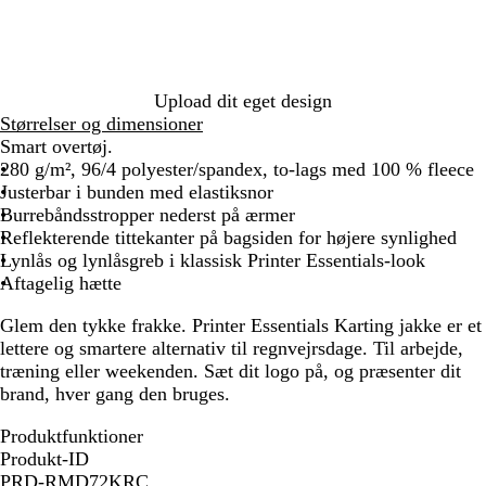
n
l
k
g
e
å
g
r
b
r
å
l
ø
å
n
Upload dit eget design
Størrelser og dimensioner
Smart overtøj.
280 g/m², 96/4 polyester/spandex, to-lags med 100 % fleece
Justerbar i bunden med elastiksnor
Burrebåndsstropper nederst på ærmer
Reflekterende tittekanter på bagsiden for højere synlighed
Lynlås og lynlåsgreb i klassisk Printer Essentials-look
Aftagelig hætte
Glem den tykke frakke. Printer Essentials Karting jakke er et
lettere og smartere alternativ til regnvejrsdage. Til arbejde,
træning eller weekenden. Sæt dit logo på, og præsenter dit
brand, hver gang den bruges.
Produktfunktioner
Produkt-ID
PRD-RMD72KRC