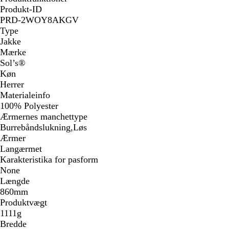
Produkt-ID
PRD-2WOY8AKGV
Type
Jakke
Mærke
Sol’s®
Køn
Herrer
Materialeinfo
100% Polyester
Ærmernes manchettype
Burrebåndslukning,Løs
Ærmer
Langærmet
Karakteristika for pasform
None
Længde
860mm
Produktvægt
1111g
Bredde