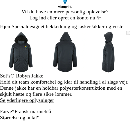
Slide
Vil du have en mere personlig oplevelse?
1
Log ind eller opret en konto nu
✨
af
Hjem
Specialdesignet beklædning og tasker
Jakker og veste
1
Slide
Zoombart
Zoomet
Brug
Klik
Zoombart
Zoomet
Brug
Klik
Zoombart
Zoomet
Brug
Klik
1
billede
til
tasterne
for
billede
til
tasterne
for
billede
til
tasterne
for
af
minimum
plus
at
minimum
plus
at
minimum
plus
at
3
og
udvide
og
udvide
og
udvide
minus
minus
minus
til
til
til
at
at
at
zoome
zoome
zoome
Sol’s® Robyn Jakke
og
og
og
Hold dit team komfortabel og klar til handling i al slags vejr.
piletasterne
piletasterne
piletastern
Denne jakke har en holdbar polyesterkonstruktion med en
til
til
til
skjult hætte og flere sikre lommer.
at
at
at
Se yderligere oplysninger
panorere
panorere
panorere
Farve
*
Fransk marineblå
K
G
R
S
F
M
K
Skal
Størrelse og antal
*
o
r
ø
o
r
e
o
udfyldes
n
æ
d
r
a
t
k