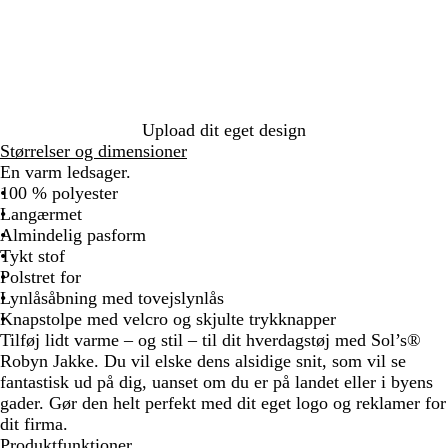
g
s
t
n
a
s
e
g
s
l
g
b
r
k
g
r
l
ø
m
r
å
å
n
a
å
r
Upload dit eget design
i
Størrelser og dimensioner
n
En varm ledsager.
e
100 % polyester
b
Langærmet
l
Almindelig pasform
å
Tykt stof
Polstret for
Lynlåsåbning med tovejslynlås
Knapstolpe med velcro og skjulte trykknapper
Tilføj lidt varme – og stil – til dit hverdagstøj med Sol’s®
Robyn Jakke. Du vil elske dens alsidige snit, som vil se
fantastisk ud på dig, uanset om du er på landet eller i byens
gader. Gør den helt perfekt med dit eget logo og reklamer for
dit firma.
Produktfunktioner