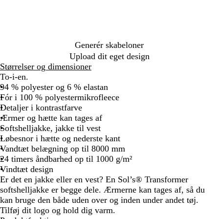
s
e
k
g
m
r
a
å
r
/
Generér skabeloner
i
g
Upload dit eget design
n
r
Størrelser og dimensioner
e
å
To-i-en.
b
94 % polyester og 6 % elastan
l
Fór i 100 % polyestermikrofleece
å
Detaljer i kontrastfarve
Ærmer og hætte kan tages af
Softshelljakke, jakke til vest
Løbesnor i hætte og nederste kant
Vandtæt belægning op til 8000 mm
24 timers åndbarhed op til 1000 g/m²
Vindtæt design
Er det en jakke eller en vest? En Sol’s® Transformer
softshelljakke er begge dele. Ærmerne kan tages af, så du
kan bruge den både uden over og inden under andet tøj.
Tilføj dit logo og hold dig varm.