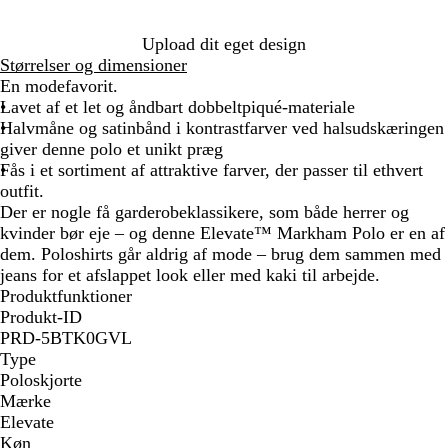
i
a
d
t
l
u
n
t
n
/
h
i
e
t
Upload dit eget design
e
g
A
r
d
h
Størrelser og dimensioner
/
e
n
a
r
En modefavorit.
B
/
t
c
a
Lavet af et let og åndbart dobbeltpiqué-materiale
l
A
h
i
c
Halvmåne og satinbånd i kontrastfarver ved halsudskæringen
a
n
r
t
i
giver denne polo et unikt præg
c
t
a
e
t
Fås i et sortiment af attraktive farver, der passer til ethvert
k
h
c
e
outfit.
r
i
Der er nogle få garderobeklassikere, som både herrer og
a
t
kvinder bør eje – og denne Elevate™ Markham Polo er en af
c
e
dem. Poloshirts går aldrig af mode – brug dem sammen med
i
jeans for et afslappet look eller med kaki til arbejde.
t
Produktfunktioner
e
Produkt-ID
PRD-5BTK0GVL
Type
Poloskjorte
Mærke
Elevate
Køn