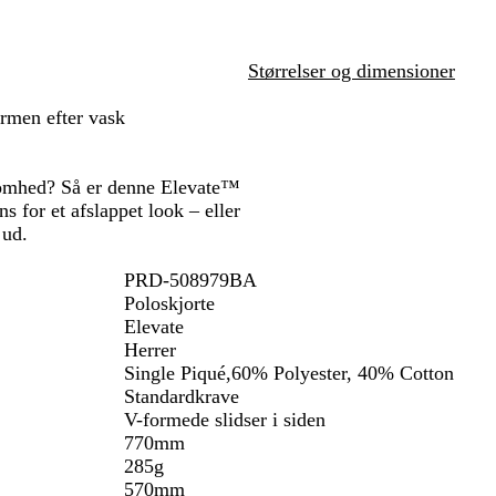
n
l
i
å
t
g
Størrelser og dimensioner
r
å
rmen efter vask
rksomhed? Så er denne Elevate™
 for et afslappet look – eller
 ud.
PRD-508979BA
Poloskjorte
Elevate
Herrer
Single Piqué,60% Polyester, 40% Cotton
Standardkrave
V-formede slidser i siden
770mm
285g
570mm