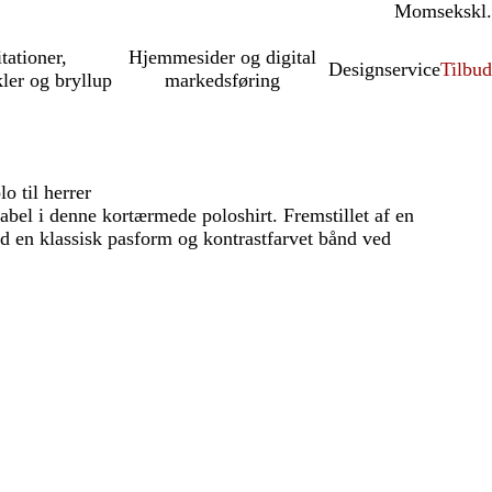
Moms
inkl.
ekskl.
itationer,
Hjemmesider og digital
Designservice
Tilbud
kler og bryllup
markedsføring
 til herrer
abel i denne kortærmede poloshirt. Fremstillet af en
 en klassisk pasform og kontrastfarvet bånd ved