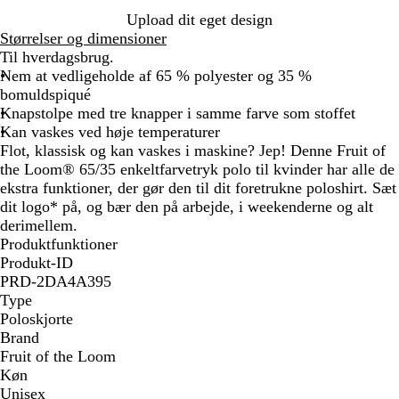
r
å
ø
ø
e
e
å
g
Upload dit eget design
ø
n
r
r
t
u
Størrelser og dimensioner
n
k
ø
l
Til hverdagsbrug.
e
d
Nem at vedligeholde af 65 % polyester og 35 %
g
bomuldspiqué
r
Knapstolpe med tre knapper i samme farve som stoffet
å
Kan vaskes ved høje temperaturer
Flot, klassisk og kan vaskes i maskine? Jep! Denne Fruit of
the Loom® 65/35 enkeltfarvetryk polo til kvinder har alle de
ekstra funktioner, der gør den til dit foretrukne poloshirt. Sæt
dit logo* på, og bær den på arbejde, i weekenderne og alt
derimellem.
Produktfunktioner
Produkt-ID
PRD-2DA4A395
Type
Poloskjorte
Brand
Fruit of the Loom
Køn
Unisex