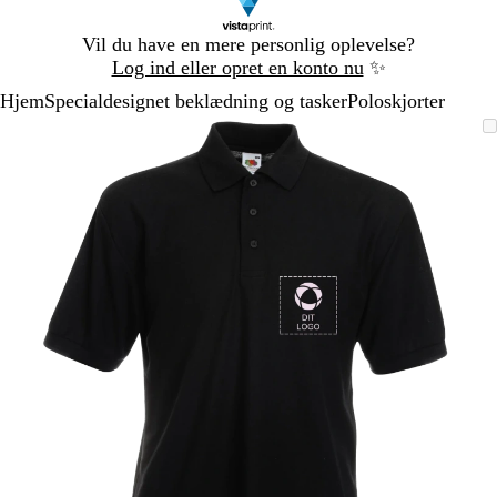
Slide
Vil du have en mere personlig oplevelse?
1
Log ind eller opret en konto nu
✨
af
Hjem
Specialdesignet beklædning og tasker
Poloskjorter
1
Slide
Zoombart
Zoomet
Brug
Klik
1
billede
til
tasterne
for
af
minimum
plus
at
1
og
udvide
minus
til
at
zoome
og
piletasterne
til
at
panorere