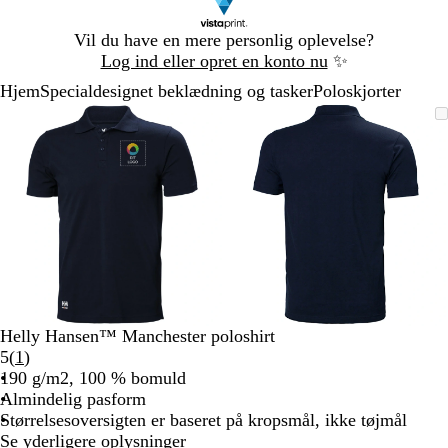
Slide
Vil du have en mere personlig oplevelse?
1
Log ind eller opret en konto nu
✨
af
Hjem
Specialdesignet beklædning og tasker
Poloskjorter
1
Slide
Zoombart
Zoomet
Brug
Klik
Zoombart
Zoomet
Brug
Klik
1
billede
til
tasterne
for
billede
til
tasterne
for
af
minimum
plus
at
minimum
plus
at
2
og
udvide
og
udvide
minus
minus
til
til
at
at
zoome
zoome
og
og
piletasterne
piletasterne
til
til
Helly Hansen™ Manchester poloshirt
at
at
Læs
5
(
1
)
panorere
panorere
1
190 g/m2, 100 % bomuld
anmeldelser
Almindelig pasform
Størrelsesoversigten er baseret på kropsmål, ikke tøjmål
Se yderligere oplysninger