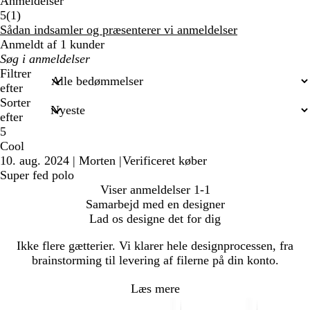
Anmeldelser
1
5
(
1
)
anmeldelser
Sådan indsamler og præsenterer vi anmeldelser
Anmeldt af 1 kunder
Min
søgetekst
Filtrer
efter
Sorter
efter
5
Cool
10. aug. 2024
|
Morten
|
Verificeret køber
Super fed polo
Viser anmeldelser
1-1
Samarbejd med en designer
Lad os designe det for dig
Ikke flere gætterier. Vi klarer hele designprocessen, fra
brainstorming til levering af filerne på din konto.
Læs mere