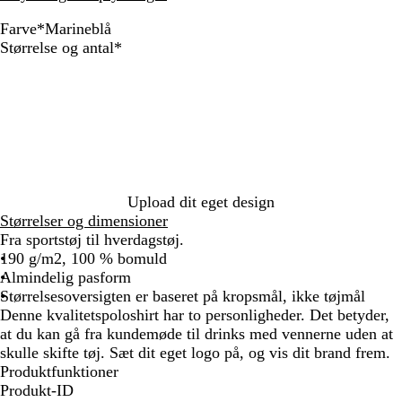
Farve
*
Marineblå
S
M
Skal
Størrelse og antal
*
o
a
udfyldes
r
r
t
i
n
e
b
l
å
Upload dit eget design
Størrelser og dimensioner
Fra sportstøj til hverdagstøj.
190 g/m2, 100 % bomuld
Almindelig pasform
Størrelsesoversigten er baseret på kropsmål, ikke tøjmål
Denne kvalitetspoloshirt har to personligheder. Det betyder,
at du kan gå fra kundemøde til drinks med vennerne uden at
skulle skifte tøj. Sæt dit eget logo på, og vis dit brand frem.
Produktfunktioner
Produkt-ID