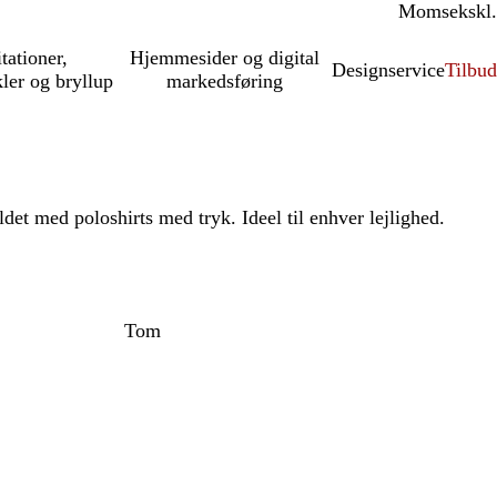
Moms
inkl.
ekskl.
itationer,
Hjemmesider og digital
Designservice
Tilbud
kler og bryllup
markedsføring
ldet med poloshirts med tryk. Ideel til enhver lejlighed.
Tom