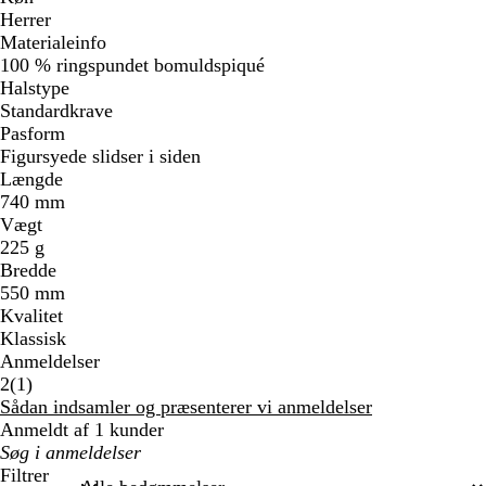
Herrer
Materialeinfo
100 % ringspundet bomuldspiqué
Halstype
Standardkrave
Pasform
Figursyede slidser i siden
Længde
740 mm
Vægt
225 g
Bredde
550 mm
Kvalitet
Klassisk
Anmeldelser
1
2
(
1
)
anmeldelser
Sådan indsamler og præsenterer vi anmeldelser
Anmeldt af 1 kunder
Min
søgetekst
Filtrer