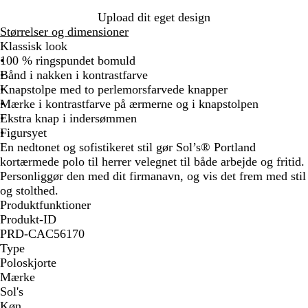
r
a
i
Upload dit eget design
i
n
n
Størrelser og dimensioner
n
g
e
Klassisk look
e
e
b
100 % ringspundet bomuld
b
l
Bånd i nakken i kontrastfarve
l
å
Knapstolpe med to perlemorsfarvede knapper
å
Mærke i kontrastfarve på ærmerne og i knapstolpen
Ekstra knap i indersømmen
Figursyet
En nedtonet og sofistikeret stil gør Sol’s® Portland
kortærmede polo til herrer velegnet til både arbejde og fritid.
Personliggør den med dit firmanavn, og vis det frem med stil
og stolthed.
Produktfunktioner
Produkt-ID
PRD-CAC56170
Type
Poloskjorte
Mærke
Sol's
Køn