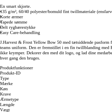
En smart skjorte.
135 g/m², 60/40 polyester/bomuld fint twillmateriale (ensfarv
Korte ærmer
Tapede sømme
Delt rygbærestykke
Easy Care-behandling
J.Harvest & Frost Yellow Bow 50 med tætsiddende pasform fit e
teams uniform. Den er fremstillet i en fin twillblanding med
ikke krymper. Dekorer den med dit logo, og lad dine medarbe
hver gang den bruges.
Produktfunktioner
Produkt-ID
Type
Mærke
Køn
Krave
Ærmetype
Længde
Vægt