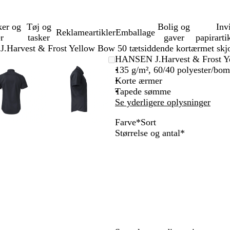
ker og
Tøj og
Bolig og
Inv
Reklameartikler
Emballage
er
tasker
gaver
papirarti
Harvest & Frost Yellow Bow 50 tætsiddende kortærmet skjo
Zoombart
Zoomet
Brug
Klik
Zoombart
Zoomet
Brug
Klik
HANSEN J.Harvest & Frost Ye
billede
til
tasterne
for
billede
til
tasterne
for
135 g/m², 60/40 polyester/bomu
minimum
plus
at
minimum
plus
at
Korte ærmer
og
udvide
og
udvide
Tapede sømme
minus
minus
Se yderligere oplysninger
til
til
Farve
*
Sort
at
at
G
H
H
M
S
Skal
Størrelse og antal
*
zoome
zoome
r
v
i
a
o
udfyldes
og
og
å
i
m
r
r
piletasterne
piletasterne
d
m
i
t
til
til
e
n
at
at
l
e
panorere
panorere
b
b
l
l
å
å