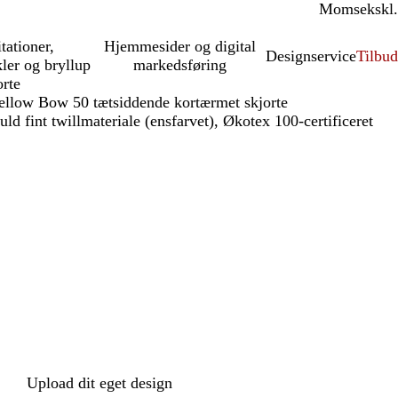
Moms
inkl.
ekskl.
itationer,
Hjemmesider og digital
Designservice
Tilbud
kler og bryllup
markedsføring
rte
llow Bow 50 tætsiddende kortærmet skjorte
ld fint twillmateriale (ensfarvet), Økotex 100-certificeret
Upload dit eget design