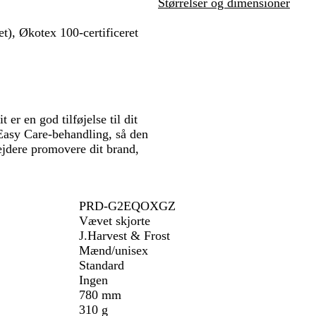
Størrelser og dimensioner
et), Økotex 100-certificeret
r en god tilføjelse til dit
 Easy Care-behandling, så den
jdere promovere dit brand,
PRD-G2EQOXGZ
Vævet skjorte
J.Harvest & Frost
Mænd/unisex
Standard
Ingen
780 mm
310 g