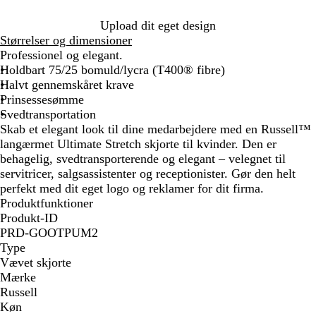
n
e
e
l
Upload dit eget design
b
b
Størrelser og dimensioner
l
l
Professionel og elegant.
å
å
Holdbart 75/25 bomuld/lycra (T400® fibre)
Halvt gennemskåret krave
Prinsessesømme
Svedtransportation
Skab et elegant look til dine medarbejdere med en Russell™
langærmet Ultimate Stretch skjorte til kvinder. Den er
behagelig, svedtransporterende og elegant – velegnet til
servitricer, salgsassistenter og receptionister. Gør den helt
perfekt med dit eget logo og reklamer for dit firma.
Produktfunktioner
Produkt-ID
PRD-GOOTPUM2
Type
Vævet skjorte
Mærke
Russell
Køn