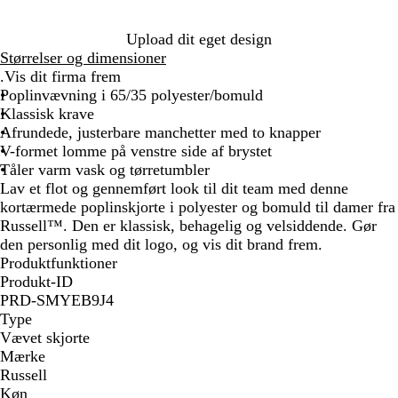
s
n
r
k
a
b
g
å
r
r
Upload dit eget design
l
e
ø
i
Størrelser og dimensioner
å
b
d
n
.Vis dit firma frem
l
e
Poplinvævning i 65/35 polyester/bomuld
å
b
Klassisk krave
l
Afrundede, justerbare manchetter med to knapper
å
V-formet lomme på venstre side af brystet
Tåler varm vask og tørretumbler
Lav et flot og gennemført look til dit team med denne
kortærmede poplinskjorte i polyester og bomuld til damer fra
Russell™. Den er klassisk, behagelig og velsiddende. Gør
den personlig med dit logo, og vis dit brand frem.
Produktfunktioner
Produkt-ID
PRD-SMYEB9J4
Type
Vævet skjorte
Mærke
Russell
Køn