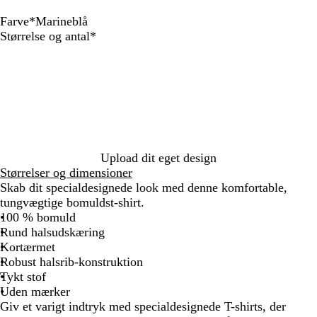
Farve
*
Marineblå
H
S
M
M
R
M
Skal
Størrelse og antal
*
v
o
a
a
å
ø
udfyldes
i
r
r
s
h
r
d
t
i
t
v
k
n
i
i
e
e
c
d
g
b
r
l
å
å
Upload dit eget design
Størrelser og dimensioner
Skab dit specialdesignede look med denne komfortable,
tungvægtige bomuldst-shirt.
100 % bomuld
Rund halsudskæring
Kortærmet
Robust halsrib-konstruktion
Tykt stof
Uden mærker
Giv et varigt indtryk med specialdesignede T-shirts, der