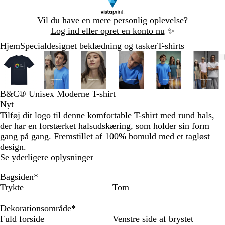
Slide
Vil du have en mere personlig oplevelse?
1
Log ind eller opret en konto nu
✨
af
Hjem
Specialdesignet beklædning og tasker
T-shirts
1
Slide
Zoombart
Zoomet
Brug
Klik
Zoombart
Zoomet
Brug
Klik
Zoombart
Zoomet
Brug
Klik
Zoombart
Zoomet
Brug
Klik
Zoombart
Zoomet
Brug
Klik
Zoom
Zoom
Brug
Klik
1
billede
til
tasterne
for
billede
til
tasterne
for
billede
til
tasterne
for
billede
til
tasterne
for
billede
til
tasterne
for
bille
til
taste
for
af
minimum
plus
at
minimum
plus
at
minimum
plus
at
minimum
plus
at
minimum
plus
at
min
plus
at
6
og
udvide
og
udvide
og
udvide
og
udvide
og
udvide
og
udvi
B&C® Unisex Moderne T-shirt
minus
minus
minus
minus
minus
minu
Nyt
til
til
til
til
til
til
Tilføj dit logo til denne komfortable T-shirt med rund hals,
at
at
at
at
at
at
der har en forstærket halsudskæring, som holder sin form
zoome
zoome
zoome
zoome
zoome
zoom
gang på gang. Fremstillet af 100% bomuld med et tagløst
og
og
og
og
og
og
design.
piletasterne
piletasterne
piletasterne
piletasterne
piletasterne
pilet
Se yderligere oplysninger
til
til
til
til
til
til
at
at
at
at
at
at
Bagsiden
*
panorere
panorere
panorere
panorere
panorere
pano
Trykte
Tom
Dekorationsområde
*
Fuld forside
Venstre side af brystet