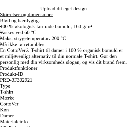
å
l
l
å
å
Upload dit eget design
Størrelser og dimensioner
Blød og bærdygtig.
100 % økologisk fairtrade bomuld, 160 g/m²
Vaskes ved 60 °C
Maks. strygetemperatur: 200 °C
Må ikke tørretumbles
En CottoVer® T-shirt til damer i 100 % organisk bomuld er
et miljøvenligt alternativ til din normale T-shirt. Gør den
personlig med din virksomheds slogan, og vis dit brand frem.
Produktfunktioner
Produkt-ID
PRD-3F332921
Type
T-shirt
Mærke
CottoVer
Køn
Damer
Materialeinfo