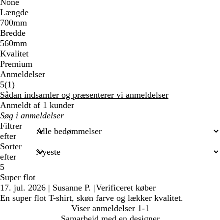
None
Længde
700mm
Bredde
560mm
Kvalitet
Premium
Anmeldelser
1
5
(
1
)
anmeldelser
Sådan indsamler og præsenterer vi anmeldelser
Anmeldt af 1 kunder
Min
søgetekst
Filtrer
efter
Sorter
efter
5
Super flot
17. jul. 2026
|
Susanne P.
|
Verificeret køber
En super flot T-shirt, skøn farve og lækker kvalitet.
Viser anmeldelser
1-1
Samarbejd med en designer