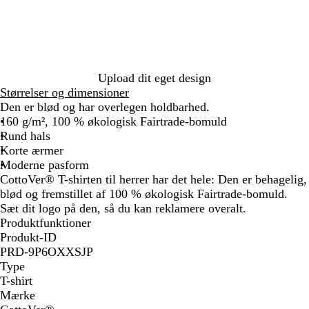
t
y
l
n
c
a
e
o
g
k
l
w
e
B
l
u
e
Upload dit eget design
Størrelser og dimensioner
Den er blød og har overlegen holdbarhed.
160 g/m², 100 % økologisk Fairtrade-bomuld
Rund hals
Korte ærmer
Moderne pasform
CottoVer® T-shirten til herrer har det hele: Den er behagelig,
blød og fremstillet af 100 % økologisk Fairtrade-bomuld.
Sæt dit logo på den, så du kan reklamere overalt.
Produktfunktioner
Produkt-ID
PRD-9P6OXXSJP
Type
T-shirt
Mærke