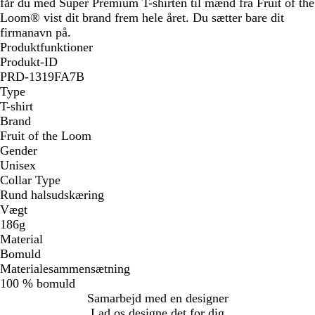
får du med Super Premium T-shirten til mænd fra Fruit of the
Loom® vist dit brand frem hele året. Du sætter bare dit
firmanavn på.
Produktfunktioner
Produkt-ID
PRD-1319FA7B
Type
T-shirt
Brand
Fruit of the Loom
Gender
Unisex
Collar Type
Rund halsudskæring
Vægt
186g
Material
Bomuld
Materialesammensætning
100 % bomuld
Samarbejd med en designer
Lad os designe det for dig