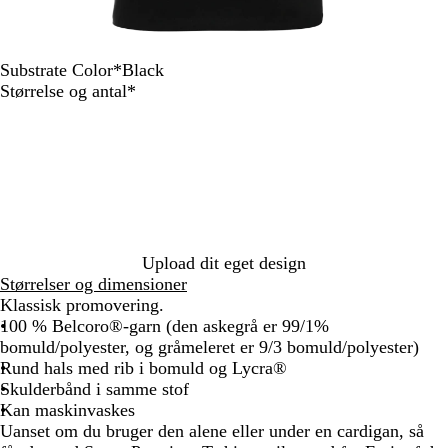
Substrate Color
*
Black
B
N
D
B
R
C
L
H
R
W
Skal
Størrelse og antal
*
l
a
e
o
o
l
i
e
e
h
udfyldes
a
v
e
t
y
a
g
a
d
i
c
y
p
t
a
s
h
t
t
k
N
l
l
s
t
h
e
a
e
B
i
G
e
v
G
l
c
r
r
y
r
u
O
a
G
e
e
l
p
r
Upload dit eget design
e
i
h
e
Størrelser og dimensioner
n
v
i
y
Klassisk promovering.
e
t
100 % Belcoro®-garn (den askegrå er 99/1%
e
bomuld/polyester, og gråmeleret er 9/3 bomuld/polyester)
Rund hals med rib i bomuld og Lycra®
Skulderbånd i samme stof
Kan maskinvaskes
Uanset om du bruger den alene eller under en cardigan, så