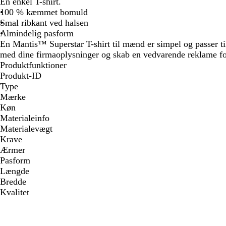
En enkel T-shirt.
100 % kæmmet bomuld
Smal ribkant ved halsen
Almindelig pasform
En Mantis™ Superstar T-shirt til mænd er simpel og passer ti
med dine firmaoplysninger og skab en vedvarende reklame for
Produktfunktioner
Produkt-ID
Type
Mærke
Køn
Materialeinfo
Materialevægt
Krave
Ærmer
Pasform
Længde
Bredde
Kvalitet