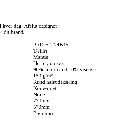
e
t
l hver dag. Afslut designet
 dit brand.
PRD-6FF74B45
T-shirt
Mantis
Herrer, unisex
90% cotton and 10% viscose
150 g/m²
Rund halsudskæring
Kortærmet
None
770mm
570mm
Premium