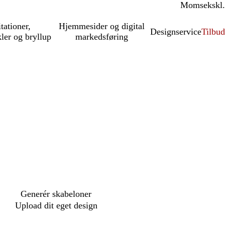
Moms
inkl.
ekskl.
itationer,
Hjemmesider og digital
Designservice
Tilbud
kler og bryllup
markedsføring
Generér skabeloner
Upload dit eget design