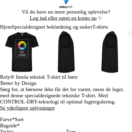
Slide
Vil du have en mere personlig oplevelse?
1
Log ind eller opret en konto nu
✨
af
Hjem
Specialdesignet beklædning og tasker
T-shirts
1
Slide
Zoombart
Zoomet
Brug
Klik
Zoombart
Zoomet
Brug
Klik
Zoombart
Zoomet
Brug
Klik
1
billede
til
tasterne
for
billede
til
tasterne
for
billede
til
tasterne
for
af
minimum
plus
at
minimum
plus
at
minimum
plus
at
3
og
udvide
og
udvide
og
udvide
minus
minus
minus
til
til
til
at
at
at
zoome
zoome
zoome
Roly® Imola teknisk T-shirt til børn
og
og
og
Better by Design
piletasterne
piletasterne
piletastern
Sørg for, at børnene ikke får det for varmt, mens de leger,
til
til
til
med denne specialdesignede tekniske T-shirt. Med
at
at
at
CONTROL-DRY-teknologi til optimal fugtregulering.
panorere
panorere
panorere
Se yderligere oplysninger
Farve
*
Sort
R
G
R
M
M
F
F
B
L
F
F
F
T
K
G
S
Bagside
*
o
r
ø
a
ø
l
l
r
i
l
l
l
u
o
u
o
Trykte
Tom