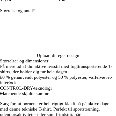
s
å
d
r
r
u
o
e
m
o
o
u
r
n
l
r
e
l
i
k
o
u
g
e
u
u
o
k
g
t
Skal
Størrelse og antal
*
t
i
n
t
r
r
n
g
r
r
r
i
e
udfyldes
t
l
e
b
-
-
e
r
-
-
-
s
b
e
l
b
l
k
p
g
ø
o
g
g
l
a
l
y
o
i
r
n
r
r
u
å
å
r
n
ø
a
ø
l
a
k
n
n
n
l
g
r
e
Upload dit eget design
ø
Størrelser og dimensioner
d
Få mere ud af din aktive livsstil med fugttransporterende T-
shirts, der holder dig tør hele dagen.
50 % genanvendt polyester og 50 % polyester, vaffelvævet-
interlock
CONTROL-DRY-teknologi
Matchende skjulte sømme
Sørg for, at børnene er helt rigtigt klædt på på aktive dage
med denne tekniske T-shirt. Perfekt til sportstræning,
udendørsaktiviteter eller som fritidstøj, når