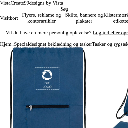
VistaCreate
99designs by Vista
Flyers, reklame og
Skilte, bannere og
Klistermær
Visitkort
kontorartikler
plakater
etikett
Slide
Vil du have en mere personlig oplevelse?
Log ind eller op
1
af
Hjem
Specialdesignet beklædning og tasker
Tasker og rygsæ
1
...
Slide
Zoombart
Zoomet
Brug
Klik
1
billede
til
tasterne
for
af
minimum
plus
at
2
og
udvide
minus
til
at
zoome
og
piletasterne
til
at
panorere