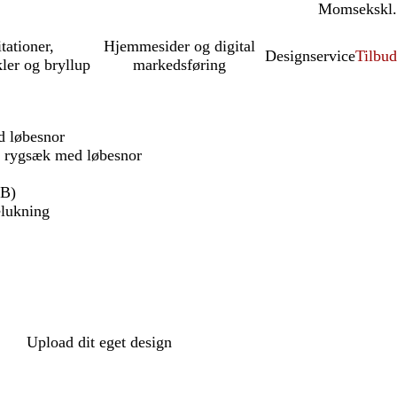
Moms
inkl.
ekskl.
itationer,
Hjemmesider og digital
Designservice
Tilbud
kler og bryllup
markedsføring
 løbesnor
 rygsæk med løbesnor
(B)
elukning
Upload dit eget design