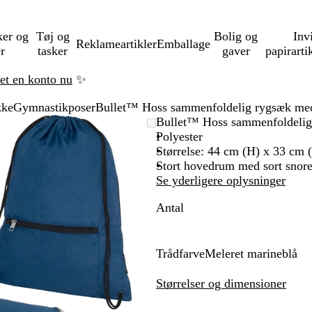
ker og
Tøj og
Bolig og
Inv
Reklameartikler
Emballage
er
tasker
gaver
papirarti
ret en konto nu
✨
kke
Gymnastikposer
Bullet™ Hoss sammenfoldelig rygsæk med
Zoombart
Zoomet
Brug
Klik
Bullet™ Hoss sammenfoldelig
billede
til
tasterne
for
Polyester
minimum
plus
at
Størrelse: 44 cm (H) x 33 cm 
og
udvide
Stort hovedrum med sort snor
minus
Se yderligere oplysninger
til
Antal
at
zoome
og
piletasterne
Trådfarve
Meleret marineblå
til
M
at
e
Størrelser og dimensioner
panorere
l
e