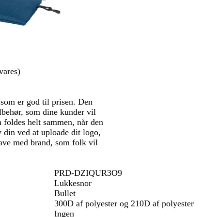
r
e
t
m
a
r
i
vares)
n
e
b
 som er god til prisen. Den
l
lbehør, som dine kunder vil
å
n foldes helt sammen, når den
v din ved at uploade dit logo,
gave med brand, som folk vil
PRD-DZIQUR3O9
Lukkesnor
Bullet
300D af polyester og 210D af polyester
Ingen