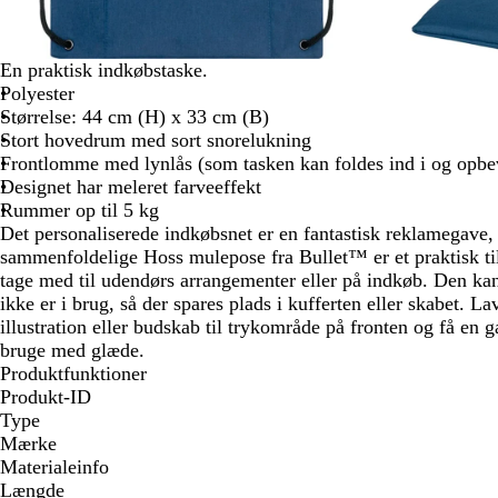
En praktisk indkøbstaske.
Polyester
Størrelse: 44 cm (H) x 33 cm (B)
Stort hovedrum med sort snorelukning
Frontlomme med lynlås (som tasken kan foldes ind i og opbe
Designet har meleret farveeffekt
Rummer op til 5 kg
Det personaliserede indkøbsnet er en fantastisk reklamegave,
sammenfoldelige Hoss mulepose fra Bullet™ er et praktisk ti
tage med til udendørs arrangementer eller på indkøb. Den ka
ikke er i brug, så der spares plads i kufferten eller skabet. La
illustration eller budskab til trykområde på fronten og få en 
bruge med glæde.
Produktfunktioner
Produkt-ID
Type
Mærke
Materialeinfo
Længde